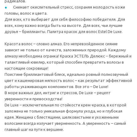
радикалов.
Снимает окислительный стресс, сохраняя молодость кожи
головы, волос и цвета.
Для всех, кто выбирает для себя философию победителя. Для
всех, кому важно всегда быть на высоте. Для всех, чьи лучшие
друзья – бриллианты. Палитра красок для волос Estel De Luxe.
Красота волос – словно алмаз. Его непревзойденное сияние
зависит не только от качеств, заложенных природой. Каждому
алмазу необходима огранка! Краска ЭСТЕЛЬ Делюкс – бережный и
талантливый ювелир, который способен превратить волосы в
настоящее сокровище!
Поистине бриллиантовый блеск, идеально ровный полнозвучный
цвет и кашемировая мягкость волос – как результат эффективной
работы ухаживающих компонентов. Все это – De Luxe!
В море важных дел, интриг и стрессов, De Luxe – рецепт
уверенности и превосходства!
De Luxe – исключительная по стойкости крем-краска, в которой
заложена не только уникальная формула ухода, но и глубокая
идея. Женщина с блестящими, шелковистыми и ухоженными
волосами всегда излучает уверненность. А уверенность – самый
главный шаг на пути к вершине.