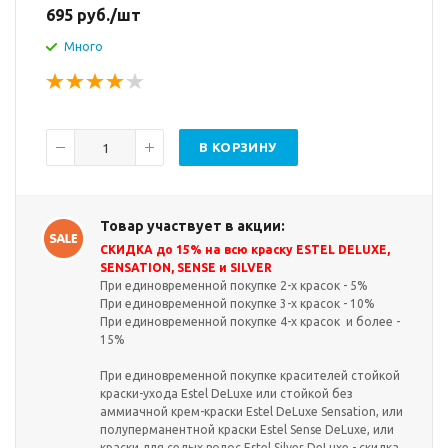
695
руб.
/шт
Много
В КОРЗИНУ
Товар участвует в акции:
СКИДКА до 15% на всю краску ESTEL DELUXE,
SENSATION, SENSE и SILVER
При единовременной покупке 2-х красок - 5%
При единовременной покупке 3-х красок - 10%
При единовременной покупке 4-х красок и более -
15%
При единовременной покупке красителей стойкой
краски-ухода Estel DeLuxe или стойкой без
аммиачной крем-краски Estel DeLuxe Sensation, или
полуперманентной краски Estel Sense DeLuxe, или
краски для седых волос Estel Silver DeLuxe - скидка