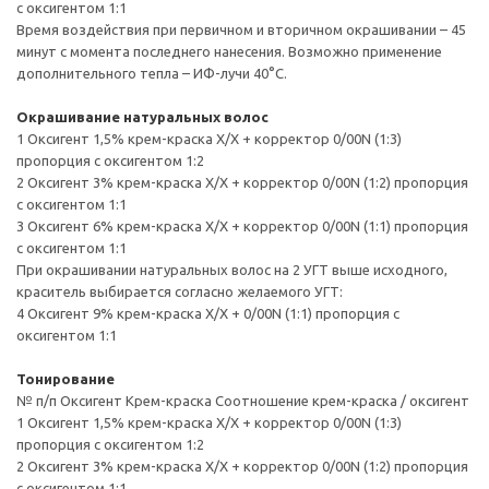
с оксигентом 1:1
Время воздействия при первичном и вторичном окрашивании – 45
минут с момента последнего нанесения. Возможно применение
дополнительного тепла – ИФ-лучи 40°С.
Окрашивание натуральных волос
1 Оксигент 1,5% крем-краска Х/Х + корректор 0/00N (1:3)
пропорция с оксигентом 1:2
2 Оксигент 3% крем-краска Х/Х + корректор 0/00N (1:2) пропорция
с оксигентом 1:1
3 Оксигент 6% крем-краска Х/Х + корректор 0/00N (1:1) пропорция
с оксигентом 1:1
При окрашивании натуральных волос на 2 УГТ выше исходного,
краситель выбирается согласно желаемого УГТ:
4 Оксигент 9% крем-краска Х/Х + 0/00N (1:1) пропорция с
оксигентом 1:1
Тонирование
№ п/п Оксигент Крем-краска Соотношение крем-краска / оксигент
1 Оксигент 1,5% крем-краска Х/Х + корректор 0/00N (1:3)
пропорция с оксигентом 1:2
2 Оксигент 3% крем-краска Х/Х + корректор 0/00N (1:2) пропорция
с оксигентом 1:1