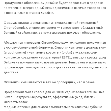
Продукция в обновленном дизайне будет появляться в продаже
постепенно: в переходный период возможно наличие товаров как
в новом, так и в старом дизайне.
Формула краски, дополненная антиоксидантной технологией
ChronoComplex, опережает время — теперь цвет обладает ещё
большей стойкостью, а структура волос получает обновление.
Абсолютная инновация: ChronoComplex—технология, положенная
в основу обновлённой формулы. Синергия «витамина долголетия»
(ergothioneine) и «витамина красоты» (biotin) в ухаживающем
комплексе, созданном лабораторией ESTEL, выводит краску-уход
De Luxe на принципиально новый уровень. Теперь она максимально
пролонгирует молодость волос и цвета за счёт антиоксидантного
действия.
Оксигенты смешиваются в тех же пропорциях, что и ранее.
Профессиональная краска для 70-100% седых волос Estel De Luxe
Silver - Безупречный результат, эффективный уход, блеск и
мягкость волос.
Модные оттенки для самого взыскательного клиента, Глубокие