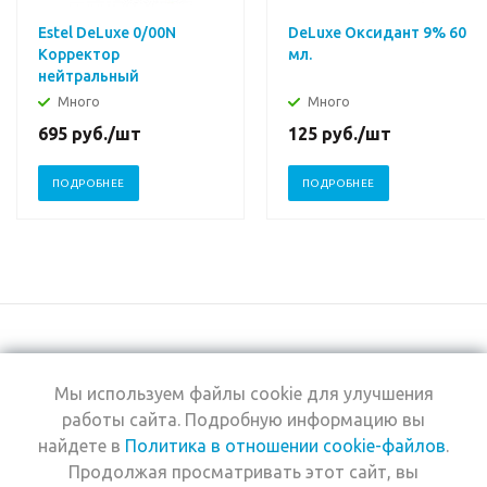
Estel DeLuxe 0/00N
DeLuxe Оксидант 9% 60
Корректор
мл.
нейтральный
Много
Много
695
руб.
/шт
125
руб.
/шт
ПОДРОБНЕЕ
ПОДРОБНЕЕ
Мы используем файлы cookie для улучшения
+7 (495) 969-0950
работы сайта. Подробную информацию вы
найдете в
Политика в отношении cookie-файлов
.
2026 © Интернет-
Компания
Продолжая просматривать этот сайт, вы
магазин Estel
Информация