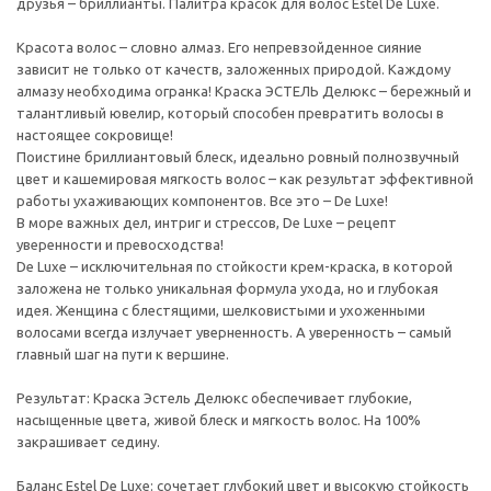
друзья – бриллианты. Палитра красок для волос Estel De Luxe.
Красота волос – словно алмаз. Его непревзойденное сияние
зависит не только от качеств, заложенных природой. Каждому
алмазу необходима огранка! Краска ЭСТЕЛЬ Делюкс – бережный и
талантливый ювелир, который способен превратить волосы в
настоящее сокровище!
Поистине бриллиантовый блеск, идеально ровный полнозвучный
цвет и кашемировая мягкость волос – как результат эффективной
работы ухаживающих компонентов. Все это – De Luxe!
В море важных дел, интриг и стрессов, De Luxe – рецепт
уверенности и превосходства!
De Luxe – исключительная по стойкости крем-краска, в которой
заложена не только уникальная формула ухода, но и глубокая
идея. Женщина с блестящими, шелковистыми и ухоженными
волосами всегда излучает уверненность. А уверенность – самый
главный шаг на пути к вершине.
Результат: Краска Эстель Делюкс обеспечивает глубокие,
насыщенные цвета, живой блеск и мягкость волос. На 100%
закрашивает седину.
Баланс Estel De Luxe: сочетает глубокий цвет и высокую стойкость