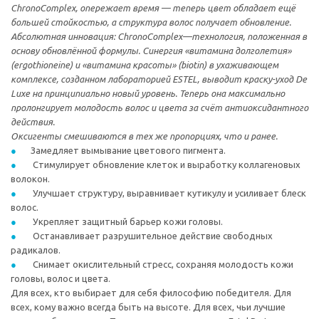
ChronoComplex, опережает время — теперь цвет обладает ещё
большей стойкостью, а структура волос получает обновление.
Абсолютная инновация: ChronoComplex—технология, положенная в
основу обновлённой формулы. Синергия «витамина долголетия»
(ergothioneine) и «витамина красоты» (biotin) в ухаживающем
комплексе, созданном лабораторией ESTEL, выводит краску-уход De
Luxe на принципиально новый уровень. Теперь она максимально
пролонгирует молодость волос и цвета за счёт антиоксидантного
действия.
Оксигенты смешиваются в тех же пропорциях, что и ранее.
Замедляет вымывание цветового пигмента.
Стимулирует обновление клеток и выработку коллагеновых
волокон.
Улучшает структуру, выравнивает кутикулу и усиливает блеск
волос.
Укрепляет защитный барьер кожи головы.
Останавливает разрушительное действие свободных
радикалов.
Снимает окислительный стресс, сохраняя молодость кожи
головы, волос и цвета.
Для всех, кто выбирает для себя философию победителя. Для
всех, кому важно всегда быть на высоте. Для всех, чьи лучшие