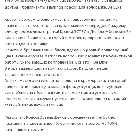
всех, кому важно всегда быть на высоте. Для всех, чьи лучшие
друзья – бриллианты. Палитра красок для волос Estel De Luxe.
Красота волос – словно алмаз. Его непревзойденное сияние
зависит не только от качеств, заложенных природой. Каждому
алмазу необходима огранка! Краска ЭСТЕЛЬ Делюкс – бережный и
талантливый ювелир, который способен превратить волосы в
настоящее сокровище!
Поистине бриллиантовый блеск, идеально ровный полнозвучный
цвет и кашемировая мягкость волос – как результат эффективной
работы ухаживающих компонентов. Все это – De Luxe!
В море важных дел, интриг и стрессов, De Luxe – рецепт
уверенности и превосходства!
De Luxe – исключительная по стойкости крем-краска, в которой
заложена не только уникальная формула ухода, но и глубокая
идея. Женщина с блестящими, шелковистыми и ухоженными
волосами всегда излучает уверненность. А уверенность – самый
главный шаг на пути к вершине.
Результат: Краска Эстель Делюкс обеспечивает глубокие,
насыщенные цвета, живой блеск и мягкость волос. На 100%
закрашивает седину.