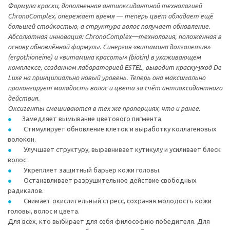
Формула краски, дополненная антиоксидантной технологией
ChronoComplex, опережает время — теперь цвет обладает ещё
большей стойкостью, а структура волос получает обновление.
Абсолютная инновация: ChronoComplex—технология, положенная в
основу обновлённой формулы. Синергия «витамина долголетия»
(ergothioneine) и «витамина красоты» (biotin) в ухаживающем
комплексе, созданном лабораторией ESTEL, выводит краску-уход De
Luxe на принципиально новый уровень. Теперь она максимально
пролонгирует молодость волос и цвета за счёт антиоксидантного
действия.
Оксигенты смешиваются в тех же пропорциях, что и ранее.
Замедляет вымывание цветового пигмента.
Стимулирует обновление клеток и выработку коллагеновых
волокон.
Улучшает структуру, выравнивает кутикулу и усиливает блеск
волос.
Укрепляет защитный барьер кожи головы.
Останавливает разрушительное действие свободных
радикалов.
Снимает окислительный стресс, сохраняя молодость кожи
головы, волос и цвета.
Для всех, кто выбирает для себя философию победителя. Для