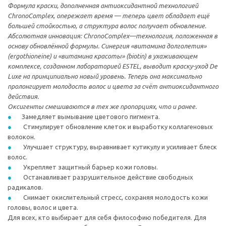
Формула краски, дополненная антиоксидантной технологией
ChronoComplex, опережает время — теперь цвет обладает ещё
большей стойкостью, а структура волос получает обновление.
Абсолютная инновация: ChronoComplex—технология, положенная в
основу обновлённой формулы. Синергия «витамина долголетия»
(ergothioneine) и «витамина красоты» (biotin) в ухаживающем
комплексе, созданном лабораторией ESTEL, выводит краску-уход De
Luxe на принципиально новый уровень. Теперь она максимально
пролонгирует молодость волос и цвета за счёт антиоксидантного
действия.
Оксигенты смешиваются в тех же пропорциях, что и ранее.
Замедляет вымывание цветового пигмента.
Стимулирует обновление клеток и выработку коллагеновых
волокон.
Улучшает структуру, выравнивает кутикулу и усиливает блеск
волос.
Укрепляет защитный барьер кожи головы.
Останавливает разрушительное действие свободных
радикалов.
Снимает окислительный стресс, сохраняя молодость кожи
головы, волос и цвета.
Для всех, кто выбирает для себя философию победителя. Для