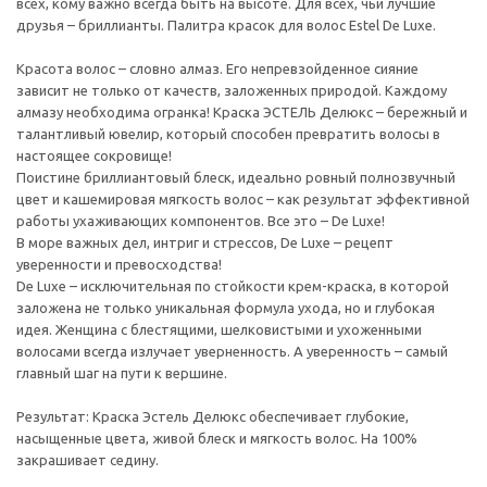
всех, кому важно всегда быть на высоте. Для всех, чьи лучшие
друзья – бриллианты. Палитра красок для волос Estel De Luxe.
Красота волос – словно алмаз. Его непревзойденное сияние
зависит не только от качеств, заложенных природой. Каждому
алмазу необходима огранка! Краска ЭСТЕЛЬ Делюкс – бережный и
талантливый ювелир, который способен превратить волосы в
настоящее сокровище!
Поистине бриллиантовый блеск, идеально ровный полнозвучный
цвет и кашемировая мягкость волос – как результат эффективной
работы ухаживающих компонентов. Все это – De Luxe!
В море важных дел, интриг и стрессов, De Luxe – рецепт
уверенности и превосходства!
De Luxe – исключительная по стойкости крем-краска, в которой
заложена не только уникальная формула ухода, но и глубокая
идея. Женщина с блестящими, шелковистыми и ухоженными
волосами всегда излучает уверненность. А уверенность – самый
главный шаг на пути к вершине.
Результат: Краска Эстель Делюкс обеспечивает глубокие,
насыщенные цвета, живой блеск и мягкость волос. На 100%
закрашивает седину.