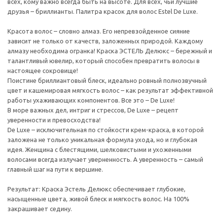
всех, кому важно всегда быть на высоте. Для всех, чьи лучшие
друзья – бриллианты. Палитра красок для волос Estel De Luxe.
Красота волос – словно алмаз. Его непревзойденное сияние
зависит не только от качеств, заложенных природой. Каждому
алмазу необходима огранка! Краска ЭСТЕЛЬ Делюкс – бережный и
талантливый ювелир, который способен превратить волосы в
настоящее сокровище!
Поистине бриллиантовый блеск, идеально ровный полнозвучный
цвет и кашемировая мягкость волос – как результат эффективной
работы ухаживающих компонентов. Все это – De Luxe!
В море важных дел, интриг и стрессов, De Luxe – рецепт
уверенности и превосходства!
De Luxe – исключительная по стойкости крем-краска, в которой
заложена не только уникальная формула ухода, но и глубокая
идея. Женщина с блестящими, шелковистыми и ухоженными
волосами всегда излучает уверненность. А уверенность – самый
главный шаг на пути к вершине.
Результат: Краска Эстель Делюкс обеспечивает глубокие,
насыщенные цвета, живой блеск и мягкость волос. На 100%
закрашивает седину.