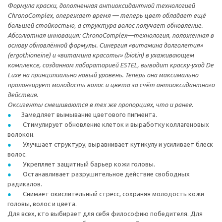
Формула краски, дополненная антиоксидантной технологией
ChronoComplex, опережает время — теперь цвет обладает ещё
большей стойкостью, а структура волос получает обновление.
Абсолютная инновация: ChronoComplex—технология, положенная в
основу обновлённой формулы. Синергия «витамина долголетия»
(ergothioneine) и «витамина красоты» (biotin) в ухаживающем
комплексе, созданном лабораторией ESTEL, выводит краску-уход De
Luxe на принципиально новый уровень. Теперь она максимально
пролонгирует молодость волос и цвета за счёт антиоксидантного
действия.
Оксигенты смешиваются в тех же пропорциях, что и ранее.
Замедляет вымывание цветового пигмента.
Стимулирует обновление клеток и выработку коллагеновых
волокон.
Улучшает структуру, выравнивает кутикулу и усиливает блеск
волос.
Укрепляет защитный барьер кожи головы.
Останавливает разрушительное действие свободных
радикалов.
Снимает окислительный стресс, сохраняя молодость кожи
головы, волос и цвета.
Для всех, кто выбирает для себя философию победителя. Для