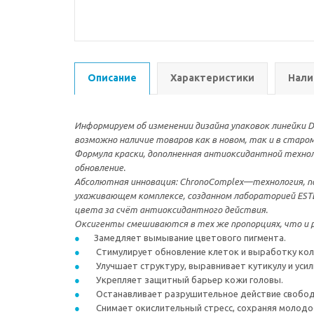
Описание
Характеристики
Нали
Информируем об изменении дизайна упаковок линейки De
возможно наличие товаров как в новом, так и в старом
Формула краски, дополненная антиоксидантной техно
обновление.
Абсолютная инновация: ChronoComplex—технология, пол
ухаживающем комплексе, созданном лабораторией ESTEL
цвета за счёт антиоксидантного действия.
Оксигенты смешиваются в тех же пропорциях, что и р
Замедляет вымывание цветового пигмента.
Стимулирует обновление клеток и выработку кол
Улучшает структуру, выравнивает кутикулу и усил
Укрепляет защитный барьер кожи головы.
Останавливает разрушительное действие свобод
Снимает окислительный стресс, сохраняя молодос