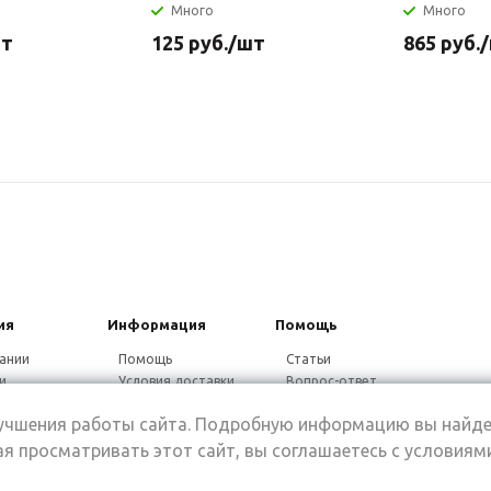
Много
Много
шт
125
руб.
/шт
865
руб.
ия
Информация
Помощь
ании
Помощь
Статьи
и
Условия доставки
Вопрос-ответ
ники
Гарантия на товар
Видео-ответ
лучшения работы сайта. Подробную информацию вы найде
ины
Дисконтная
программа
я просматривать этот сайт, вы соглашаетесь с условиям