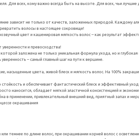
я. Для всех, кому важно всегда быть на высоте. Для всех, чьи лучшие 
сияние зависит не только от качеств, заложенных природой. Каждому а
ревратить волосы в настоящее сокровище!
нозвучный цвет и кашемировая мягкость волос – как результат эффек
пт уверенности и превосходства!
в которой заложена не только уникальная формула ухода, но и глубока
 уверенность – самый главный шаг на пути к вершине.
ие, насыщенные цвета, живой блеск и мягкость волос. На 100% закраши
кую стойкость и обеспечивает фантастический блеск и эффективный уход
просто наносится, обладает мягкой эластичной консистенцией и экономи
обна в применении, привлекательный внешний вид, приятный запах и м
оцессе окрашивания
н или темнее по длине волос, при окрашивании корней волос с осветление