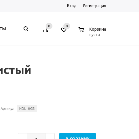
Вход
Регистрация
0
0
0
КТЫ
Корзина
пуста
тистый
Артикул
NDL10/33
В КОРЗИНУ