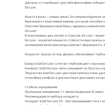
Для всех, кто выбирает для себя философию победител
De Luxe.
Красота волос – словно алмаз. Его непревзойденное 
бережный и талантливый ювелир, который способен п
Поистине бриллиантовый блеск, идеально ровный пол
De Luxe!
В море важных дел, интриг и стрессов, De Luxe – реце
De Luxe – исключительная по стойкости крем-краска, 
ухоженными волосами всегда излучает уверненность. А
Результат: Краска Эстель Делюкс обеспечивает глубок
Баланс Estel De Luxe: сочетает глубокий цвет и высо
Комфорт Estel De Luxe: легко смешивается, быстро и 
Творчество Estel De Luxe: цветовая палитра очень уд
атмосферу комфорта для мастера и для клиента в пр
Стойкое окрашивание.
Пропорция смешивания 1:1. Время выдержки 35 минут.
Рекомендации по выбору оксиданта:
Оксидант Estel De Luxe 3% - при окрашивании тон в то