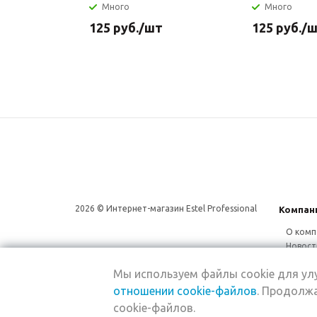
Много
Много
125
руб.
/шт
125
руб.
/
2026 © Интернет-магазин Estel Professional
Компан
О комп
Новост
Сотруд
Мы используем файлы cookie для у
Магаз
отношении cookie-файлов
. Продолжа
cookie-файлов.