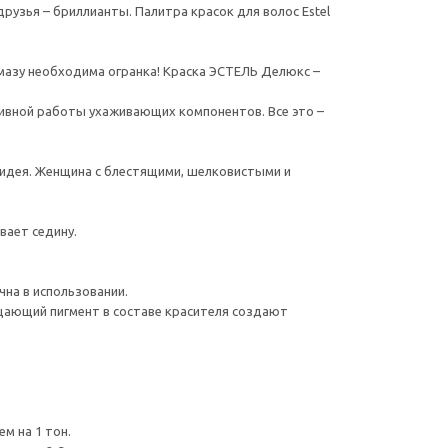
друзья – бриллианты. Палитра красок для волос Estel
лмазу необходима огранка! Краска ЭСТЕЛЬ Делюкс –
тивной работы ухаживающих компонентов. Все это –
я идея. Женщина с блестящими, шелковистыми и
вает седину.
чна в использовании.
ерцающий пигмент в составе красителя создают
м на 1 тон.