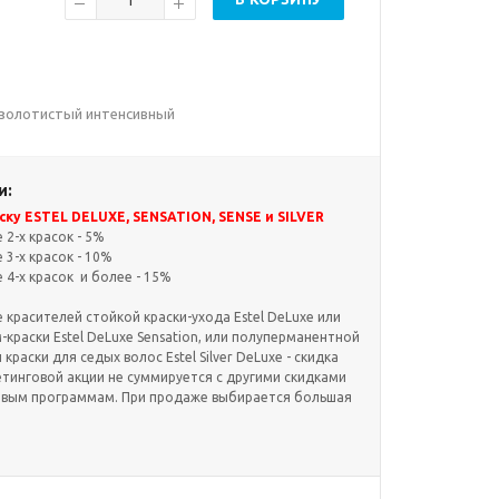
н золотистый интенсивный
и:
ку ESTEL DELUXE, SENSATION, SENSE и SILVER
2-х красок - 5%
3-х красок - 10%
4-х красок и более - 15%
красителей стойкой краски-ухода Estel DeLuxe или
краски Estel DeLuxe Sensation, или полуперманентной
и краски для седых волос Estel Silver DeLuxe - скидка
етинговой акции не суммируется с другими скидками
овым программам. При продаже выбирается большая