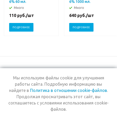
6% 60 мл.
6% 1000 мл.
Много
Много
110
руб.
/шт
640
руб.
/шт
ПОДРОБНЕЕ
ПОДРОБНЕЕ
Мы используем файлы cookie для улучшения
+7 (495) 969-0950
работы сайта. Подробную информацию вы
найдете в
Политика в отношении cookie-файлов
.
2026 © Интернет-
Компания
Продолжая просматривать этот сайт, вы
магазин Estel
Информация
Professional
соглашаетесь с условиями использования cookie-
Помощь
файлов.