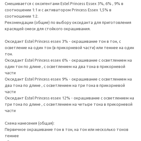
Смешивается с оксигентами Estel Princess Essex 3%, 6% , 9% в
соотношении 1:1 и с активатором Princess Essex 1,5% в
соотношении 1:2.
Рекомендации (общие) по выбору оксиданта для приготовления
красящей смеси для стойкого окрашивания.
Оксидант Estel Princess essex 3% - окрашивание тон в тон, с
осветление на один тон (в прикорневой части) или темнее на один
тон.
Оксидант Estel Princess essex 6% - окрашивание с осветлением на
один тон по длине , с осветлением на два тона в прикорневой
части
Оксидант Estel Princess essex 9% - окрашивание с осветлением на
два тона по длине , с осветлением на три тона в прикорневой
части
Оксидант Estel Princess essex 12% - окрашивание с осветлением на
три тона по длине , с осветлением на четыре тона в прикорневой
части
Схема нанесения (общая):
Первичное окрашивание тон в тон, на тон или несколько тонов
темнее