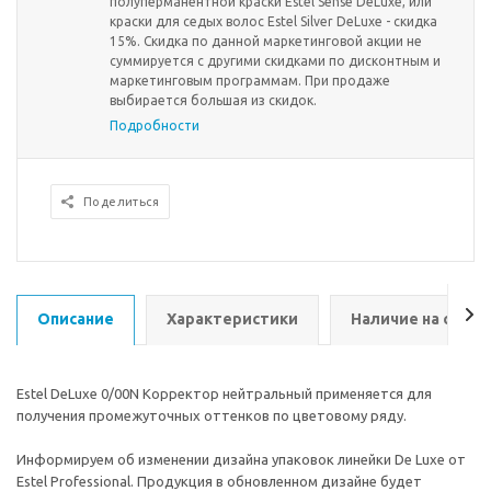
полуперманентной краски Estel Sense DeLuxe, или
краски для седых волос Estel Silver DeLuxe - скидка
15%. Скидка по данной маркетинговой акции не
суммируется с другими скидками по дисконтным и
маркетинговым программам. При продаже
выбирается большая из скидок.
Подробности
Поделиться
Описание
Характеристики
Наличие на склад
Estel DeLuxe 0/00N Корректор нейтральный применяется для
получения промежуточных оттенков по цветовому ряду.
Информируем об изменении дизайна упаковок линейки De Luxe от
Estel Professional. Продукция в обновленном дизайне будет