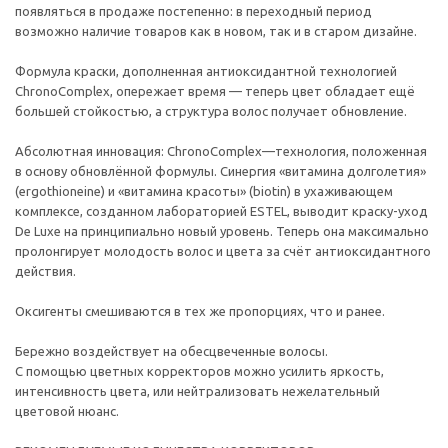
появляться в продаже постепенно: в переходный период
возможно наличие товаров как в новом, так и в старом дизайне.
Формула краски, дополненная антиоксидантной технологией
ChronoComplex, опережает время — теперь цвет обладает ещё
большей стойкостью, а структура волос получает обновление.
Абсолютная инновация: ChronoComplex—технология, положенная
в основу обновлённой формулы. Синергия «витамина долголетия»
(ergothioneine) и «витамина красоты» (biotin) в ухаживающем
комплексе, созданном лабораторией ESTEL, выводит краску-уход
De Luxe на принципиально новый уровень. Теперь она максимально
пролонгирует молодость волос и цвета за счёт антиоксидантного
действия.
Оксигенты смешиваются в тех же пропорциях, что и ранее.
Бережно воздействует на обесцвеченные волосы.
С помощью цветных корректоров можно усилить яркость,
интенсивность цвета, или нейтрализовать нежелательный
цветовой нюанс.