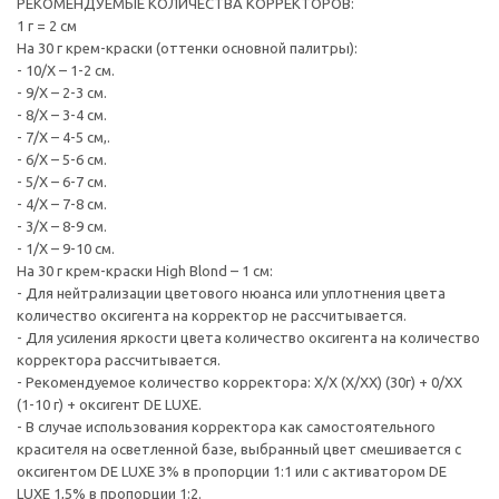
РЕКОМЕНДУЕМЫЕ КОЛИЧЕСТВА КОРРЕКТОРОВ:
1 г = 2 см
На 30 г крем-краски (оттенки основной палитры):
- 10/Х – 1-2 см.
- 9/Х – 2-3 см.
- 8/Х – 3-4 см.
- 7/Х – 4-5 см,.
- 6/Х – 5-6 см.
- 5/Х – 6-7 см.
- 4/Х – 7-8 см.
- 3/Х – 8-9 см.
- 1/Х – 9-10 см.
На 30 г крем-краски High Blond – 1 см:
- Для нейтрализации цветового нюанса или уплотнения цвета
количество оксигента на корректор не рассчитывается.
- Для усиления яркости цвета количество оксигента на количество
корректора рассчитывается.
- Рекомендуемое количество корректора: Х/Х (Х/ХХ) (30г) + 0/ХХ
(1-10 г) + оксигент DE LUXE.
- В случае использования корректора как самостоятельного
красителя на осветленной базе, выбранный цвет смешивается с
оксигентом DE LUXE 3% в пропорции 1:1 или с активатором DE
LUXE 1,5% в пропорции 1:2.