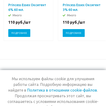
Princess Essex Оксигент
Princess Essex Оксигент
6% 60 мл.
3% 60 мл.
Много
Много
110
руб.
/шт
110
руб.
/шт
ПОДРОБНЕЕ
ПОДРОБНЕЕ
Мы используем файлы cookie для улучшения
+7 (495) 969-0950
работы сайта. Подробную информацию вы
найдете в
Политика в отношении cookie-файлов
.
2026 © Интернет-
Компания
Продолжая просматривать этот сайт, вы
магазин Estel
Информация
Professional
соглашаетесь с условиями использования cookie-
Помощь