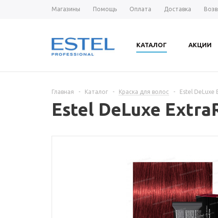
Магазины
Помощь
Оплата
Доставка
Возв
КАТАЛОГ
АКЦИИ
Главная
-
Каталог
-
Краска для волос
-
Estel DeLuxe
Estel DeLuxe Extr