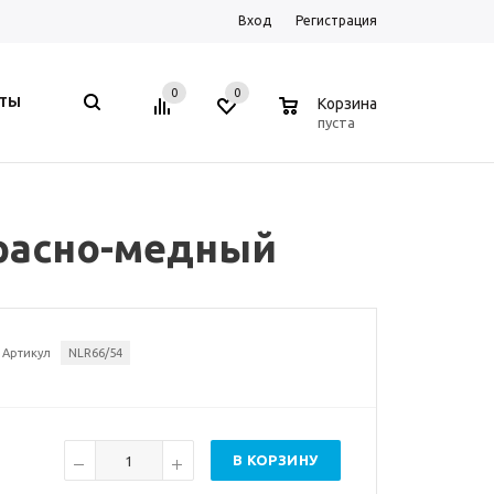
Вход
Регистрация
0
0
0
КТЫ
Корзина
пуста
красно-медный
Артикул
NLR66/54
В КОРЗИНУ