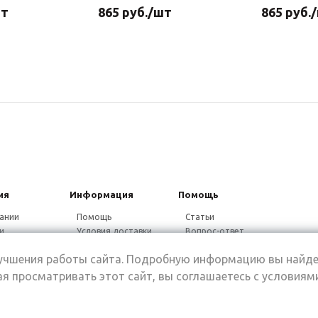
шт
865
руб.
/шт
865
руб.
ия
Информация
Помощь
ании
Помощь
Статьи
и
Условия доставки
Вопрос-ответ
ники
Гарантия на товар
Видео-ответ
лучшения работы сайта. Подробную информацию вы найде
ины
Дисконтная
программа
я просматривать этот сайт, вы соглашаетесь с условиям