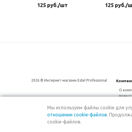
125
руб.
/шт
125
руб.
/
2026 © Интернет-магазин Estel Professional
Компан
О комп
Новост
Сотруд
Мы используем файлы cookie для у
Магаз
отношении cookie-файлов
. Продолжа
cookie-файлов.