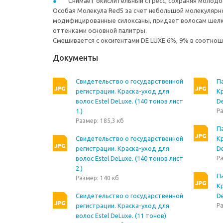
Снимает окислительный стресс, сохраняя молодос
Особая Молекула Red5 за счет небольшой молекулярн
модифицированные силоксаны, придает волосам шелко
оттенками основной палитры.
Смешивается с оксигентами DE LUXE 6%, 9% в соотноше
Документы
Свидетельство о государственной
П
регистрации. Краска-уход для
Кр
волос Estel DeLuxe. (140 тонов лист
De
1.)
Ра
Размер: 185,3 кб
П
Свидетельство о государственной
Кр
регистрации. Краска-уход для
De
волос Estel DeLuxe. (140 тонов лист
Ра
2.)
П
Размер: 140 кб
Кр
Свидетельство о государственной
De
регистрации. Краска-уход для
Ра
волос Estel DeLuxe. (11 тонов)