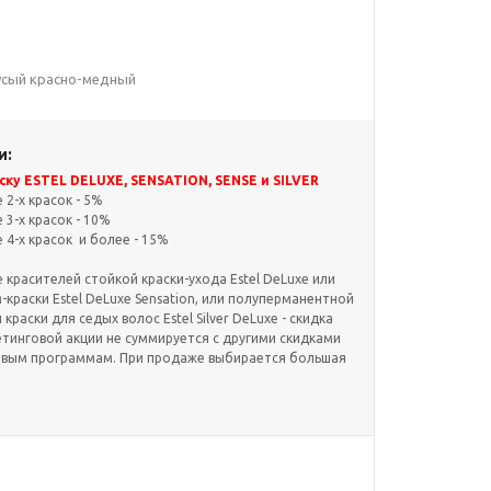
русый красно-медный
и:
ку ESTEL DELUXE, SENSATION, SENSE и SILVER
2-х красок - 5%
3-х красок - 10%
4-х красок и более - 15%
красителей стойкой краски-ухода Estel DeLuxe или
краски Estel DeLuxe Sensation, или полуперманентной
и краски для седых волос Estel Silver DeLuxe - скидка
етинговой акции не суммируется с другими скидками
овым программам. При продаже выбирается большая