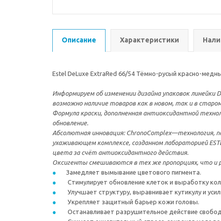
Описание
Характеристики
Нали
Estel DeLuxe ExtraRed 66/54 Тёмно-русый красно-медны
Информируем об изменении дизайна упаковок линейки De
возможно наличие товаров как в новом, так и в старом
Формула краски, дополненная антиоксидантной техно
обновление.
Абсолютная инновация: ChronoComplex—технология, пол
ухаживающем комплексе, созданном лабораторией ESTEL
цвета за счёт антиоксидантного действия.
Оксигенты смешиваются в тех же пропорциях, что и р
Замедляет вымывание цветового пигмента.
Стимулирует обновление клеток и выработку кол
Улучшает структуру, выравнивает кутикулу и усил
Укрепляет защитный барьер кожи головы.
Останавливает разрушительное действие свобод