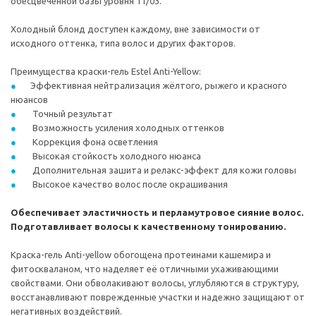
обесцвеченной базы уровня 11/03.
Холодный блонд доступен каждому, вне зависимости от
исходного оттенка, типа волос и других факторов.
Преимущества краски-гель Estel Anti-Yellow:
Эффективная нейтрализация жёлтого, рыжего и красного
нюансов
Точный результат
Возможность усиления холодных оттенков
Коррекция фона осветления
Высокая стойкость холодного нюанса
Дополнительная зашита и релакс-эффект для кожи головы
Высокое качество волос после окрашивания
Обеспечивает эластичность и перламутровое сияние волос.
Подготавливает волосы к качественному тонированию.
Краска-гель Anti-yellow обогощена протеинами кашемира и
фитоскваланом, что наделяет её отличными ухаживающими
свойствами. Они обволакивают волосы, углубляются в структуру,
восстанавливают поврежденные участки и надежно защищают от
негативных воздействий.