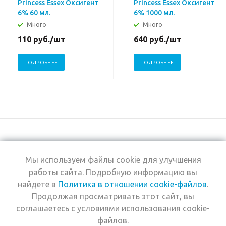
Princess Essex Оксигент
Princess Essex Оксигент
6% 60 мл.
6% 1000 мл.
Много
Много
110
руб.
/шт
640
руб.
/шт
ПОДРОБНЕЕ
ПОДРОБНЕЕ
Мы используем файлы cookie для улучшения
+7 (495) 969-0950
работы сайта. Подробную информацию вы
найдете в
Политика в отношении cookie-файлов
.
2026 © Интернет-
Компания
Продолжая просматривать этот сайт, вы
магазин Estel
Информация
Professional
соглашаетесь с условиями использования cookie-
Помощь
файлов.