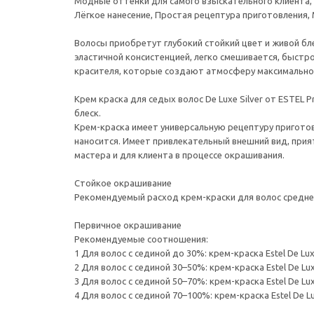
Модные оттенки для самого взыскательного клиента, 
Лёгкое нанесение, Простая рецептура приготовления, 
Волосы приобретут глубокий стойкий цвет и живой бл
эластичной консистенцией, легко смешивается, быстр
красителя, которые создают атмосферу максимальног
Крем краска для седых волос De Luxe Silver от ESTEL
блеск.
Крем-краска имеет универсальную рецептуру приготов
наносится. Имеет привлекательный внешний вид, при
мастера и для клиента в процессе окрашивания.
Стойкое окрашивание
Рекомендуемый расход крем-краски для волос средней г
Первичное окрашивание
Рекомендуемые соотношения:
1 Для волос с сединой до 30%: крем-краска Estel De Luxe
2 Для волос с сединой 30–50%: крем-краска Estel De Luxe
3 Для волос с сединой 50–70%: крем-краска Estel De Luxe
4 Для волос с сединой 70–100%: крем-краска Estel De Lux