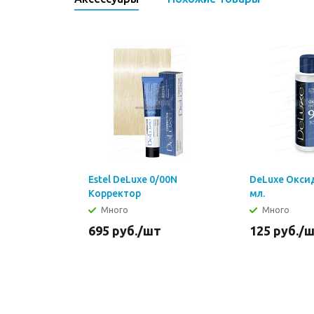
Estel DeLuxe 0/00N
DeLuxe Окси
Корректор
мл.
нейтральный
Много
Много
695
руб.
/шт
125
руб.
/