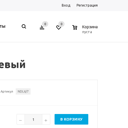
Вход
Регистрация
0
0
0
КТЫ
Корзина
пуста
невый
Артикул
NDL6/7
В КОРЗИНУ