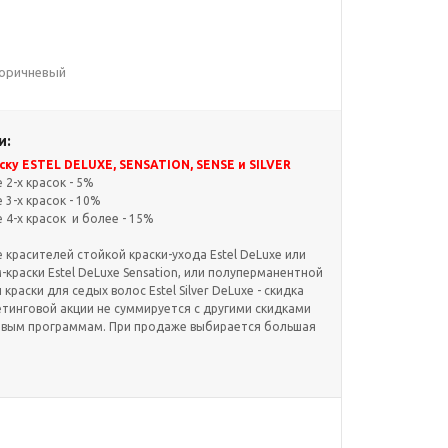
 коричневый
и:
ку ESTEL DELUXE, SENSATION, SENSE и SILVER
2-х красок - 5%
3-х красок - 10%
4-х красок и более - 15%
красителей стойкой краски-ухода Estel DeLuxe или
краски Estel DeLuxe Sensation, или полуперманентной
и краски для седых волос Estel Silver DeLuxe - скидка
етинговой акции не суммируется с другими скидками
овым программам. При продаже выбирается большая