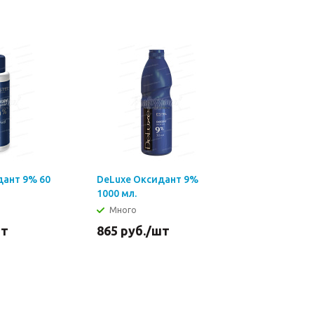
дант 9% 60
DeLuxe Оксидант 9%
1000 мл.
Много
шт
865
руб.
/шт