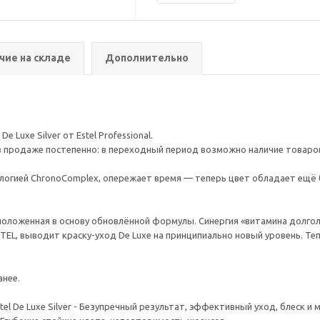
чие на складе
Дополнительно
Luxe Silver от Estel Professional.
 продаже постепенно: в переходный период возможно наличие товаров к
логией ChronoComplex, опережает время — теперь цвет обладает ещё 
оженная в основу обновлённой формулы. Синергия «витамина долголетия
EL, выводит краску-уход De Luxe на принципиально новый уровень. Те
анее.
l De Luxe Silver - Безупречный результат, эффективный уход, блеск и м