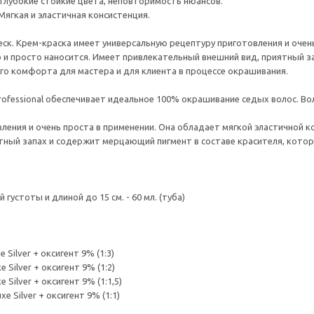
Глубокие стойкие цвета, неповторимость нюансов.
Мягкая и эластичная консистенция.
еск. Крем-краска имеет универсальную рецептуру приготовления и очен
о и просто наносится. Имеет привлекательный внешний вид, приятный 
о комфорта для мастера и для клиента в процессе окрашивания.
 Professional обеспечивает идеальное 100% окрашивание седых волос. В
ления и очень проста в применении. Она обладает мягкой эластичной к
ятный запах и содержит мерцающий пигмент в составе красителя, ко
устоты и длиной до 15 см. - 60 мл. (туба)
 Silver + оксигент 9% (1:3)
 Silver + оксигент 9% (1:2)
 Silver + оксигент 9% (1:1,5)
e Silver + оксигент 9% (1:1)