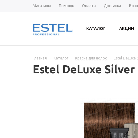
Магазины
Помощь
Оплата
Доставка
Возв
КАТАЛОГ
АКЦИИ
Главная
-
Каталог
-
Краска для волос
-
Estel DeLuxe
Estel DeLuxe Silv