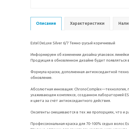
Описание
Характеристики
Нали
Estel DeLuxe Silver 6/7 Темно-русый коричневый
Информируем об изменении дизайна упаковок линейки De 
Продукция в обновленном дизайне будет появляться в
Формула краски, дополненная антиоксидантной техно
обновление.
Абсолютная инновация: ChronoComplex—технология, пол
ухаживающем комплексе, созданном лабораторией EST
и цвета за счёт антиоксидантного действия.
Оксигенты смешиваются в тех же пропорциях, что и р
Профессиональная краска для 70-100% седых волос Este