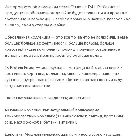
Информируем об изменении серии Otium от Estel Professional.
Продукция в обновленном дизайне будет появляться в продаже
постепенно: в переходный период возможно наличие товаров как
в новом, так и в старом дизайне.
Обновлённая коллекция — это всё то, за что её полюбили, и ещё
больше: больше эффективности, больше пользы, больше
красоты.Лучшие компоненты формул получили современное
дополнение, раскрывая природную роскошь волос.
4K Protein Fusion — молекулярная матрица из 4-х действенных
протеинов: кератина, коллагена, киноа и кашемира заполняет
пустоты внутри волоса, питая и обеспечивая плотность и силу,
создавая совершенство.
Свойства: увлажнение; гладкость; антистатик
Активные компоненты: натуральный полисахарид,
аминокислотный комплекс (13 аминокислот, пептид, протеины
сои), масло жожоба, бетаин, витамин Е
Действие: Мощный увлажняющий комплекс глубоко насыщает