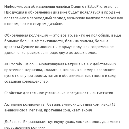
Информируем об изменении линейки Otium от Estel Professional.
Продукция в обновленном дизайне будет появляться в продаже
постепенно: в переходный период возможно наличие товаров как
в новом, так и в старом дизайне.
Обновлённая коллекция — это всё то, за что её полюбили, и ещё
больше: больше эффективности, больше пользы, больше
красоты.Лучшие компоненты формул получили современное
дополнение, раскрывая природную роскошь волос.
4K Protein Fusion — молекулярная матрица из 4-х действенных
протеинов: кератина, коллагена, киноа и кашемира заполняет
пустоты внутри волоса, питая и обеспечивая плотность и силу,
создавая совершенство.
Свойства: длительное увлажнение; послушность; антистатик
Активные компоненты: бетаин, аминокислотный комплекс (13
аминокислот, пептид, протеины сои), кват-акрил
Действие: Выравнивает кутикулу сухих, ломких волос, увлажняет
пересушенные кончики.