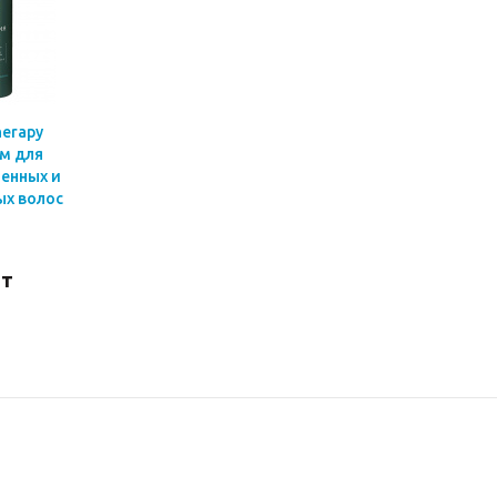
herapy
м для
ленных и
х волос
шт