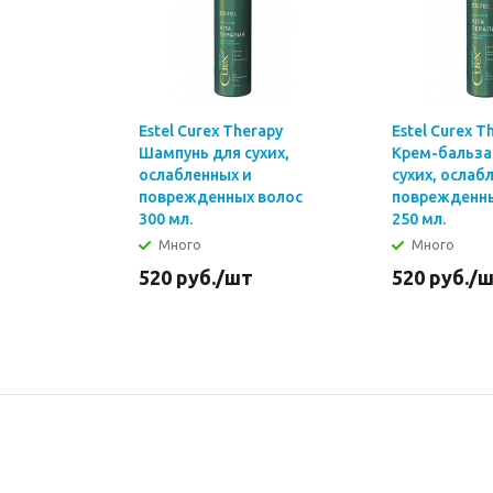
Estel Curex Therapy
Estel Curex T
Шампунь для сухих,
Крем-бальза
ослабленных и
сухих, ослаб
поврежденных волос
поврежденны
300 мл.
250 мл.
Много
Много
520
руб.
/шт
520
руб.
/