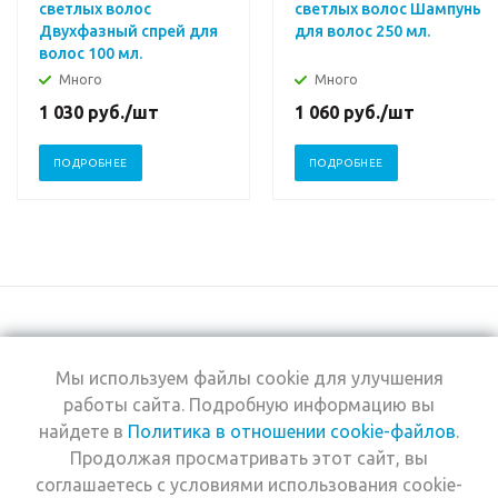
светлых волос
светлых волос Шампунь
Двухфазный спрей для
для волос 250 мл.
волос 100 мл.
Много
Много
1 030
руб.
/шт
1 060
руб.
/шт
ПОДРОБНЕЕ
ПОДРОБНЕЕ
Мы используем файлы cookie для улучшения
+7 (495) 969-0950
работы сайта. Подробную информацию вы
найдете в
Политика в отношении cookie-файлов
.
2026 © Интернет-
Компания
Продолжая просматривать этот сайт, вы
магазин Estel
Информация
Professional
соглашаетесь с условиями использования cookie-
Помощь