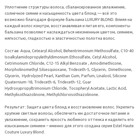
Уплотнение структуры волоса, сбалансированное увлажнение,
солнечное сияние и насыщенность цвета блонд — всё это
возможно благодаря формуле бальзама LUXURY BLOND. Влияя на
каждый волос изнутри, восстанавливая и питая его, компоненты
бальзама позволяют наслаждаться неизменным цветом, сиянием,
мягкостью, гладкостью и эластичностью полотна волос.
Состав: Aqua, Cetearyl Alcohol, Behentrimonium Methosulfate, C10-40
Isoalkylamidopropylethyldimonium Ethosulfate, Cetyl Alcohol,
Cetrimonium Chloride, C12-15 Alkyl Benzoate , Amodimethicone,
Morpholinomethyl Silsesquioxane, Trideceth-5, Glycerin, Dimethicone,
Glycerin, Hydrolyzed Pearl, Xanthan Gum, Parfum, Linalool, Silicone
Quaternium-18, Trideceth-6, Trideceth-12, Guar
Hydroxypropyltrimonium Chloride, Tocopheryl Acetate, Lactic Acid,
Methylisothiazolinone, Methylchloroisothiazolinone.
Результат: Защита цвета блонд и восстановление волос. Укрепить
хрупкие светлые волосы, обеспечить им достаточное питание и
увлажнение, сохранить яркость любимого оттенка и наделить его
изысканным сиянием – именно для этого создана серия Estel Haute
Couture Luxury Blond.