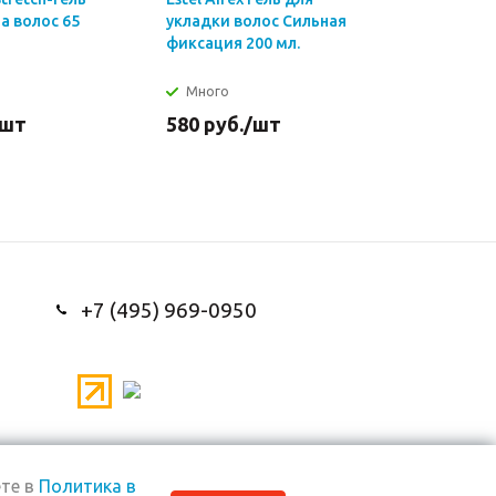
а волос 65
укладки волос Сильная
укладки 
фиксация 200 мл.
Нормальн
200 мл.
Много
Достат
/шт
580
руб.
/шт
580
руб
+7 (495) 969-0950
те в
Политика в