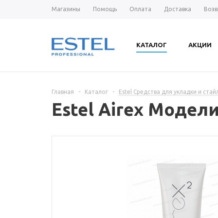
Магазины
Помощь
Оплата
Доставка
Возв
КАТАЛОГ
АКЦИИ
Главная
-
Каталог
-
Estel Средства для укладки и стай
Estel Airex Модел