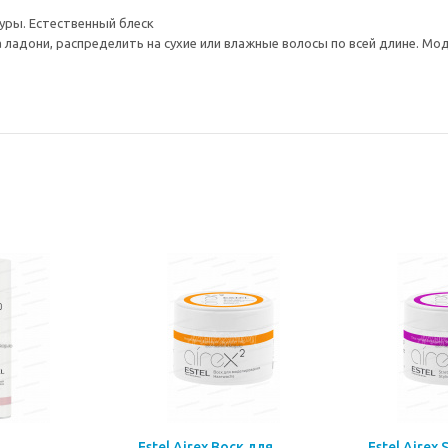
уры. Естественный блеск
 ладони, распределить на сухие или влажные волосы по всей длине. М
Estel Airex Воск для
Estel Airex 