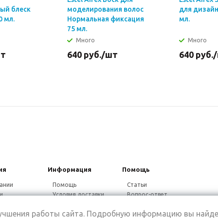
ый блеск
моделирования волос
для дизайн
0 мл.
Нормальная фиксация
мл.
75 мл.
Много
Много
шт
640
руб.
/шт
640
руб.
ия
Информация
Помощь
ании
Помощь
Статьи
и
Условия доставки
Вопрос-ответ
ники
Гарантия на товар
Видео-ответ
лучшения работы сайта. Подробную информацию вы найде
ины
Дисконтная