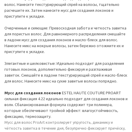
волос. Нанесите текстурирующий спрей на волосы, тщательно
расчешите их. Затем нанесите мусс для создания локонов и
приступите к укладке.
Очерченные и сияющие: Превосходная забота и четкость завитка
для пористых волос. Для равномерного распределения смешайте
в ладони мусс для создания локонов и масло-блеск для волос.
Нанесите микс на мокрые волосы, затем бережно отожмите их и
приступите к укладке.
Элегантные и шелковистые: Идеально подходит для разделения
готовых локонов, дополнительно фиксируя и разглаживая
завиток. Смешайте в ладони текстурирующий спрей и масло-блеск
для волос. Нанесите микс на сухие завитые волосы попрядно.
Мусс для создания локонов
ESTEL HAUTE COUTURE PROART
сильная фиксация 4.22 идеально подходит для создания локонов и
волн. Сбалансированная формула содержит три полимера,
которые обеспечивают тройной эффект: влагоустойчивость,
фиксацию, термозащиту.
Мусс для волос ProArt контролирует упругость, динамику и
чёткость завитка в течение дня, безупречно фиксирует причёску,