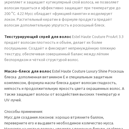
укрепляет и защищает кутикулярный слой волоса, не позволяет
волосам пушиться и эффективно защищает при температуре до
200 °C. 4.22 Мусс обладает «функцией памяти» и моделирует
локон. Растительный кератин в формуле продукта придаёт
волосам дополнительную упругость и роскошный блеск.
Текстурирующий спрей для волос
Estel Haute Couture ProArt 3.3
придаёт волосам плотность и объём, делает их более
послушными. Создаёт и фиксирует непринуждённую пляжную
текстуру, обеспечивая совершенный баланс между лёгким
беспорядком и чёткой структурой волос.
Масло-блеск для волос
Estel Haute Couture Luxury Shine Роскошь
блеска дополненная витамином Е и специальным защитным
комплексом, формула масла-блеска дарит волосам гладкость,
мягкость и продолжительную яркость цвета окрашенных волос. А
также защищает волосы от воздействия высоких температур и
UV-лучей.
Способы применения:
Мусс для создания локонов: хорошо втряхните баллон,
переверните его и выдавите необходимое количество мусса.
Нанесите на чистые волосы, уложите с помошью бигуди, стайлера