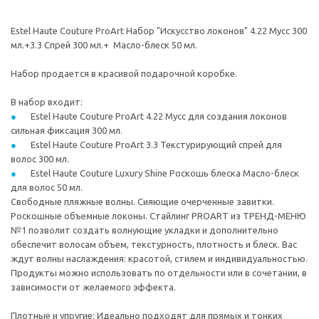
Estel Haute Couture ProArt Набор "Искусство локонов" 4.22 Мусс 300
мл.+3.3 Спрей 300 мл.+ Масло-блеск 50 мл.
Набор продается в красивой подарочной коробке.
В набор входит:
Estel Haute Couture ProArt 4.22 Мусс для создания локонов
сильная фиксация 300 мл.
Estel Haute Couture ProArt 3.3 Текстурирующий спрей для
волос 300 мл.
Estel Haute Couture Luxury Shine Роскошь блеска Масло-блеск
для волос 50 мл.
Свободные пляжные волны. Сияющие очерченные завитки.
Роскошные объемные локоны. Стайлинг PROART из ТРЕНД-МЕНЮ
№1 позволит создать волнующие укладки и дополнительно
обеспечит волосам объем, текстурность, плотность и блеск. Вас
ждут волны наслаждения: красотой, стилем и индивидуальностью.
Продукты можно использовать по отдельности или в сочетании, в
зависимости от желаемого эффекта.
Плотные и упругие: Идеально подходят для прямых и тонких