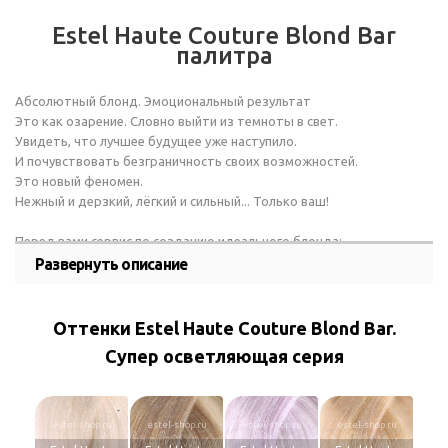
Estel Haute Couture Blond Bar
палитра
Абсолютный блонд. Эмоциональный результат
Это как озарение. Словно выйти из темноты в свет.
Увидеть, что лучшее будущее уже наступило.
И почувствовать безграничность своих возможностей.
Это новый феномен.
Нежный и дерзкий, лёгкий и сильный... Только ваш!
Перед вами сервис по созданию идеального блонда:
• Работа с 4 уровня глубины тона
Развернуть описание
• Осветление до 5 тонов
• Максимально возможная безопасность для волос и кожи головы
• Новое понимание качества осветлённых волос
Оттенки Estel Haute Couture Blond Bar.
• Экстремально холодные оттенки
Супер осветляющая серия
• Максимальная экономия ресурсов: времени, продукта, сил
• Полное управление color-процессом: возможность осветлять и/
или тонировать,
менять интенсивность оттенка, создавать индивидуальные
estel-shop.ru
estel-shop.ru
estel-shop.ru
estel-shop.ru
цветовые решения