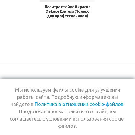
Палитра стойкой краски
DeLuxe Express (Только
для профессионалов)
Мы используем файлы cookie для улучшения
+7 (495) 969-0950
работы сайта. Подробную информацию вы
найдете в
Политика в отношении cookie-файлов
.
2026 © Интернет-
Компания
Продолжая просматривать этот сайт, вы
магазин Estel
Информация
Professional
соглашаетесь с условиями использования cookie-
Помощь
файлов.