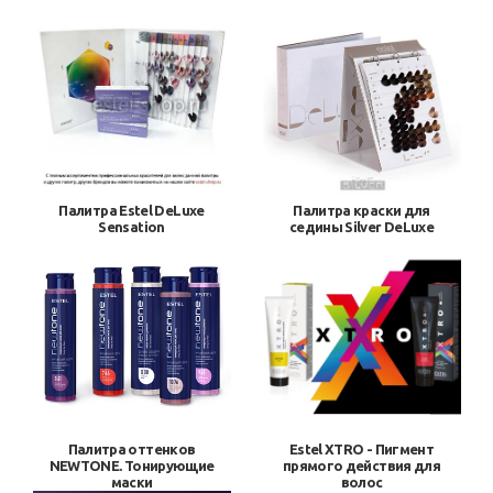
Палитра Estel DeLuxe
Палитра краски для
Sensation
седины Silver DeLuxe
Палитра оттенков
Estel XTRO - Пигмент
NEWTONE. Тонирующие
прямого действия для
маски
волос