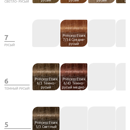
русый
русый
русый
ру
СВЕТЛО- РУСЫЙ
золотистый
золотисто-
золотисто-
золот
(Янтарный)
медный
фиолетовый
корич
(Бренди)
estel-shop.ru
7
Princess Essex
7/34 Средне-
русый
РУСЫЙ
золотисто-
медный
(Коньяк)
estel-shop.ru
estel-shop.ru
6
Princess Essex
Princess Essex
6/3 Тёмно-
6/43 Тёмно-
русый
русый медно-
ТЕМНЫЙ РУСЫЙ
золотистый
золотой
(Кленовый)
(Табак)
estel-shop.ru
5
Princess Essex
5/3 Светлый