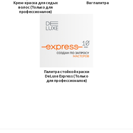
Крем-краска для седых
Bar палитра
волос (Только для
профессионалов)
Палитра стойкой краски
DeLuxe Express (Только
для профессионалов)