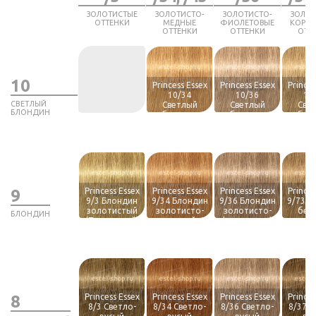
ЗОЛОТИСТЫЕ
ЗОЛОТИСТО-
ЗОЛОТИСТО-
ЗОЛОТ
ОТТЕНКИ
МЕДНЫЕ
ФИОЛЕТОВЫЕ
КОРИЧ
ОТТЕНКИ
ОТТЕНКИ
ОТТ
estel-shop.ru
estel-shop.ru
estel-
10
Princess Essex
Princess Essex
Princes
10/34
10/36
10
СВЕТЛЫЙ
Светлый
Светлый
Све
БЛОНДИН
блондин
блондин
бло
золотисто-
золотисто-
беж
медный
фиолетовый
(М
(Шампань)
estel-shop.ru
estel-shop.ru
estel-shop.ru
estel-
9
Princess Essex
Princess Essex
Princess Essex
Princes
9/3 Блондин
9/34 Блондин
9/36 Блондин
9/73 Б
золотистый
золотисто-
золотисто-
беж
БЛОНДИН
(Пшеничный)
медный
фиолетовый
золот
(Мускат)
(Имб
estel-shop.ru
estel-shop.ru
estel-shop.ru
estel-
8
Princess Essex
Princess Essex
Princess Essex
Princes
8/3 Светло-
8/34 Светло-
8/36 Светло-
8/37 С