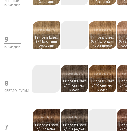
СВЕТЛЫЙ
блондин
Светлый
Све
БЛОНДИН
коричневый
блондин
бло
коричнево-
корич
медный
кра
estel-shop.ru
estel-shop.ru
estel-
9
Princess Essex
Princess Essex
Princes
9/7 Блондин
9/74 Блондин
9/75 Б
бежевый
коричнево-
корич
БЛОНДИН
(Ваниль)
медный
кра
estel-shop.ru
estel-shop.ru
estel-
8
Princess Essex
Princess Essex
Princes
8/71 Светло-
8/74 Светло-
8/75 С
русый
русый
ру
СВЕТЛО- РУСЫЙ
коричнево-
коричнево-
корич
пепельный
медный
кра
(Карамель)
estel-shop.ru
estel-shop.ru
estel-
7
Princess Essex
Princess Essex
Princes
7/7 Средне-
7/71 Средне-
7/75 С