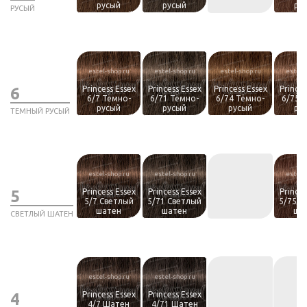
русый
русый
ру
РУСЫЙ
коричневый
коричнево-
корич
(Кофе с
пепельный
кра
молоком)
(Све
палис
estel-shop.ru
estel-shop.ru
estel-shop.ru
estel-
6
Princess Essex
Princess Essex
Princess Essex
Princes
6/7 Тёмно-
6/71 Тёмно-
6/74 Тёмно-
6/75 
русый
русый
русый
ру
ТЕМНЫЙ РУСЫЙ
коричневый
коричнево-
коричнево-
корич
пепельный
медный
кра
(Корица)
(Пали
estel-shop.ru
estel-shop.ru
estel-
5
Princess Essex
Princess Essex
Princes
5/7 Светлый
5/71 Светлый
5/75 С
шатен
шатен
ша
СВЕТЛЫЙ ШАТЕН
коричневый
коричнево-
корич
(Шоколад)
пепельный
кра
(Ледяной
(Тё
коричневый)
палис
estel-shop.ru
estel-shop.ru
4
Princess Essex
Princess Essex
4/7 Шатен
4/71 Шатен