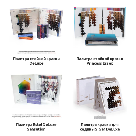
Палитра стойкой краски
Палитра стойкой краски
DeLuxe
Princess Essex
Палитра Estel DeLuxe
Палитра краски для
Sensation
седины Silver DeLuxe