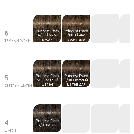
(Графит)
цветовому ряду. При смешивании с цветными корректорами
используется для пастельного тонирования обесцвеченных или
мелированных волос.
Бережно воздействует на обесцвеченные волосы.
estel-shop.ru
estel-shop.ru
0/66, 0/55, 0/44, 0/33, 0/22, 0/11 - цветные корректоры.
6
Princess Essex
Princess Essex
6/0 Тёмно-
6/00 Тёмно-
С помощью цветных корректоров можно усилить яркость,
русый
русый для
ТЕМНЫЙ РУСЫЙ
интенсивность цвета, или нейтрализовать нежелательный
седины
цветовой нюанс.
РЕКОМЕНДУЕМЫЕ КОЛИЧЕСТВА КОРРЕКТОРОВ:
1 г = 2 см на 30 г крем-краски Estel Essex (оттенки основной
estel-shop.ru
estel-shop.ru
палитры):
5
Princess Essex
Princess Essex
10/X - 2 см, 9/X - 3 см, 8/X - 4 см, 7/X - 5 см, 6/X - 6 см, 5/X - 7 см, 4/X - 8
5/0 Светлый
5/00 Светлый
см, 3/X - 9 см, 1/X - 10 см
шатен
шатен для
СВЕТЛЫЙ ШАТЕН
седины
На 30 г крем-краски Estel Essex S-OS (Супер-осветляющая серия) - 1
см
Для нейтрализации цветового нюанса или уплотнения цвета
количество оксигента на корректор не рассчитывается.
Для усиления яркости цвета количество оксигента на количество
estel-shop.ru
корректора рассчитывается.
4
Princess Essex
4/0 Шатен
Рекомендуемое количество корректора: Х/Х (Х/ХХ) (30 г) + 0/ХХ (1-
ШАТЕН
10 г) + оксигент ESSEX.