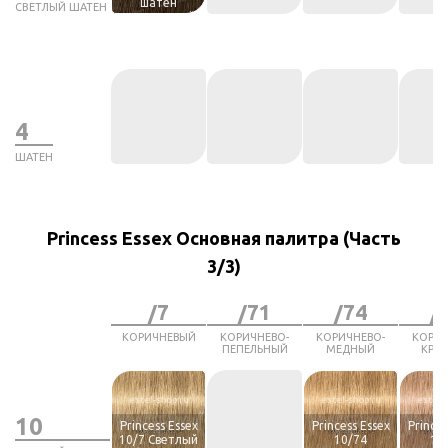
шатен
СВЕТЛЫЙ ШАТЕН
золотистый
(Кедровый)
4
ШАТЕН
Princess Essex Основная палитра (Часть
3/3)
/7
/71
/74
/
КОРИЧНЕВЫЙ
КОРИЧНЕВО-
КОРИЧНЕВО-
КОРИЧ
ПЕПЕЛЬНЫЙ
МЕДНЫЙ
КРА
estel-shop.ru
estel-shop.ru
estel-
10
Princess Essex
Princess Essex
Princes
10/7 Светлый
10/74
10