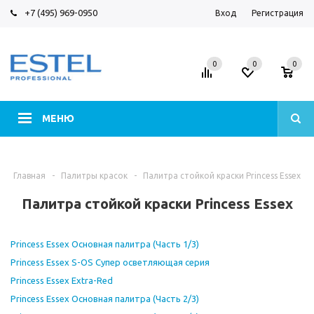
+7 (495) 969-0950
Вход
Регистрация
0
0
0
МЕНЮ
Главная
-
Палитры красок
-
Палитра стойкой краски Princess Essex
Палитра стойкой краски Princess Essex
Princess Essex Основная палитра (Часть 1/3)
Princess Essex S-OS Супер осветляющая серия
Princess Essex Extra-Red
Princess Essex Основная палитра (Часть 2/3)