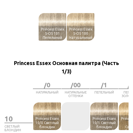
(Креативные тона)
- Яркое креативное окрашивание на
estel-shop.ru
estel-shop.ru
предварительно осветленных волосах
- Смешивается с оксигентом 3% или с
Princess Essex
Princess Essex
S-OS 101
S-OS 100
активатором 1,5 % в соотношении 1:1
Пепельный
Натуральный
- Время воздействия 35 минут
- Смешивать красители Fashion между собой не рекомендуется.
Princess Essex Основная палитра (Часть
Крем-краска Princess ESSEX L
umen (Цветное
1/3)
мелирование)
- Окрашивает в интенсивные яркие оттенки без
/0
/00
/1
/
предварительного осветления
НАТУРАЛЬНЫЙ
НАТУРАЛЬНЫЕ
ПЕПЕЛЬНЫЙ
ПЕПЕ
- Lumen окрашивает натуральную базу с 3-го
ОТТЕНКИ
ЗОЛОТ
уровня, окрашенную базу - с 4-го уровня
- Смешивается с оксигентами 3%, 6%, 9% в
соотношении 1:1
estel-shop.ru
estel-shop.ru
estel-
10
- Время воздействия 35 минут
Princess Essex
Princess Essex
Princes
10/0 Светлый
10/1 Светлый
10
Выбор оксигента определяет интенсивность оттенка. На очень
СВЕТЛЫЙ
блондин
блондин
Све
темных волосах возможно использование 12% оксигента ESSEX
БЛОНДИН
пепельный
бло