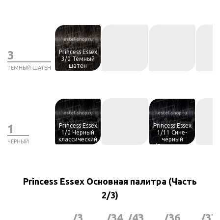
В случае использования корректора как самостоятельного
красителя на осветленной базе, выбранный цвет смешивается с
оксигентом ESSEX 3% в пропорции 1:1 или с активатором ESSEX
1,5% в пропорции 1:2.
estel-shop.ru
3
Princess Essex
3/0 Тёмный
шатен
ТЕМНЫЙ ШАТЕН
estel-shop.ru
estel-shop.ru
1
Princess Essex
Princess Essex
1/0 Чёрный
1/11 Сине-
классический
чёрный
ЧЕРНЫЙ
(Египетская
ночь)
Princess Essex Основная палитра (Часть
2/3)
/3
/34, /43
/36
/37,