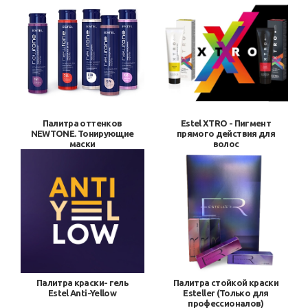
Палитра оттенков
Estel XTRO - Пигмент
NEWTONE. Тонирующие
прямого действия для
маски
волос
Палитра краски- гель
Палитра стойкой краски
Estel Anti-Yellow
Esteller (Только для
профессионалов)