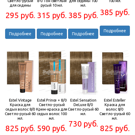
Светло-русый
8-0 Тон светлый
для седины 100
100 мл.
для седины
русый 10 мл.
мл.
385 руб.
295 руб.
315 руб.
385 руб.
Подробнее
Подробнее
Подробнее
Подробнее
Estel Vintage
Estel Prince + 8/0
Estel Sensation
Estel Esteller
Краска для
Светло-русый
DeLuxe 8/0
Краска для
седых волос 8/0
Крем-краска для
Светло-русый 60
волос 8/0
Светло-русый 60
седых волос 100
мл.
Светло-русый 60
мл.
мл.
мл.
730 руб.
825 руб.
590 руб.
825 руб.