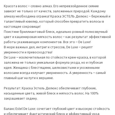
Красота волос – словно алмаз. Его непревзойденное сияние
зависит не только от качеств, заложенных природой. Каждому
алмазу необходима огранка! Краска ЭСТЕЛЬ Делюкс – бережный и
талантливый ювелир, который способен превратить волосы в
настоящее сокровище!
Поистине бриллиантовый блеск, идеально ровный полнозвучный
цвет и кашемировая мягкость волос – как результат эффективной
работы ухаживающих компонентов. Все это – De Luxe!
В море важных дел, интриг и стрессов, De Luxe – рецепт
уверенности и превосходства!
De Luxe – исключительная по стойкости крем-краска, в которой
заложена не только уникальная формула ухода, но и глубокая
идея. Женщина с блестящими, шелковистыми и ухоженными
волосами всегда излучает уверненность. А уверенность – самый
главный шаг на пути к вершине.
Результат: Краска Эстель Делюкс обеспечивает глубокие,
насыщенные цвета, живой блеск и мягкость волос. На 100%
закрашивает седину.
Баланс Estel De Luxe: сочетает глубокий цвет и высокую стойкость
и обеспечивает фантастический блеск и эффективный уход