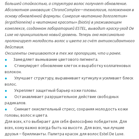
большей стойкостью, а структура волос получает обновление.
Абсолютная инновация: ChronoComplex—технология, положенная в
основу обновлённой формулы. Синергия «витамина долголетия»
(ergothioneine) и «витамина красоты» (biotin) в ухаживающем
комплексе, созданном лабораторией ESTEL, выводит краску-уход De
Luxe на принципиально новый уровень. Теперь она максимально
пролонгирует молодость волос и цвета за счёт антиоксидантного
действия.
Оксигенты смешиваются в тех же пропорциях, что и ранее.
Замедляет вымывание цветового пигмента.
Стимулирует обновление клеток и выработку коллагеновых
волокон.
Улучшает структуру, выравнивает кутикулу и усиливает блеск
волос.
Укрепляет защитный барьер кожи головы.
Останавливает разрушительное действие свободных
радикалов.
Снимает окислительный стресс, сохраняя молодость кожи
головы, волос и цвета.
Для всех, кто выбирает для себя философию победителя. Для
всех, кому важно всегда быть на высоте. Для всех, чьи лучшие
друзья – бриллианты. Палитра красок для волос Estel De Luxe.