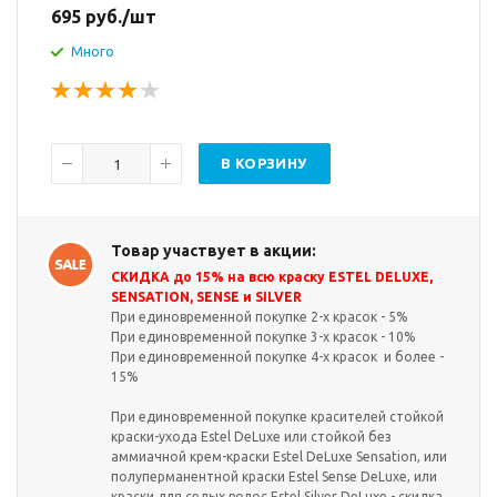
695
руб.
/шт
Много
В КОРЗИНУ
Товар участвует в акции:
СКИДКА до 15% на всю краску ESTEL DELUXE,
SENSATION, SENSE и SILVER
При единовременной покупке 2-х красок - 5%
При единовременной покупке 3-х красок - 10%
При единовременной покупке 4-х красок и более -
15%
При единовременной покупке красителей стойкой
краски-ухода Estel DeLuxe или стойкой без
аммиачной крем-краски Estel DeLuxe Sensation, или
полуперманентной краски Estel Sense DeLuxe, или
краски для седых волос Estel Silver DeLuxe - скидка