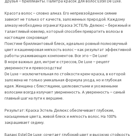
друзья – бриллианты. Палитра красок для волос Estel De Luxe.
Красота волос – словно алмаз. Его непревзойденное сияние
зависит не только от качеств, заложенных природой. Каждому
алмазу необходима огранка! Краска ЭСТЕЛЬ Делюкс – бережный и
талантливый ювелир, который способен превратить волосы в
настоящее сокровище!
Поистине бриллиантовый блеск, идеально ровный полнозвучный
цвет и кашемировая мягкость волос – как результат эффективной
работы ухаживающих компонентов. Все это – De Luxe!
В море важных дел, интриг и стрессов, De Luxe – рецепт
уверенности и превосходства!
De Luxe – исключительная по стойкости крем-краска, в которой
заложена не только уникальная формула ухода, но и глубокая
идея. Женщина с блестящими, шелковистыми и ухоженными
волосами всегда излучает уверненность. А уверенность – самый
главный шаг на пути к вершине.
Результат: Краска Эстель Делюкс обеспечивает глубокие,
насыщенные цвета, живой блеск и мягкость волос. На 100%
закрашивает седину.
Баланс Estel De Luxe: сочетает глубокий цвет и высокую стойкость