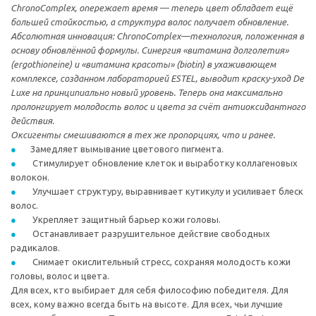
ChronoComplex, опережает время — теперь цвет обладает ещё
большей стойкостью, а структура волос получает обновление.
Абсолютная инновация: ChronoComplex—технология, положенная в
основу обновлённой формулы. Синергия «витамина долголетия»
(ergothioneine) и «витамина красоты» (biotin) в ухаживающем
комплексе, созданном лабораторией ESTEL, выводит краску-уход De
Luxe на принципиально новый уровень. Теперь она максимально
пролонгирует молодость волос и цвета за счёт антиоксидантного
действия.
Оксигенты смешиваются в тех же пропорциях, что и ранее.
Замедляет вымывание цветового пигмента.
Стимулирует обновление клеток и выработку коллагеновых
волокон.
Улучшает структуру, выравнивает кутикулу и усиливает блеск
волос.
Укрепляет защитный барьер кожи головы.
Останавливает разрушительное действие свободных
радикалов.
Снимает окислительный стресс, сохраняя молодость кожи
головы, волос и цвета.
Для всех, кто выбирает для себя философию победителя. Для
всех, кому важно всегда быть на высоте. Для всех, чьи лучшие