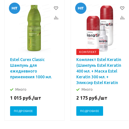
КОМПЛЕКТ
Estel Curex Classic
Комплект Estel Keratin
Шампунь для
(Шампунь Estel Keratin
ежедневного
400 мл. + Маска Estel
применения 1000 мл.
Keratin 300 мл. +
Эликсир Estel Keratin
100 мл.)
Много
Много
1 015
руб.
/шт
2 175
руб.
/шт
ПОДРОБНЕЕ
ПОДРОБНЕЕ