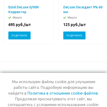
Estel DeLuxe 0/00N
DeLuxe Оксидант 9% 60
Корректор
мл.
нейтральный
Много
Много
695
руб.
/шт
125
руб.
/шт
ПОДРОБНЕЕ
ПОДРОБНЕЕ
Мы используем файлы cookie для улучшения
+7 (495) 969-0950
работы сайта. Подробную информацию вы
найдете в
Политика в отношении cookie-файлов
.
2026 © Интернет-
Компания
Продолжая просматривать этот сайт, вы
магазин Estel
Информация
Professional
соглашаетесь с условиями использования cookie-
Помощь