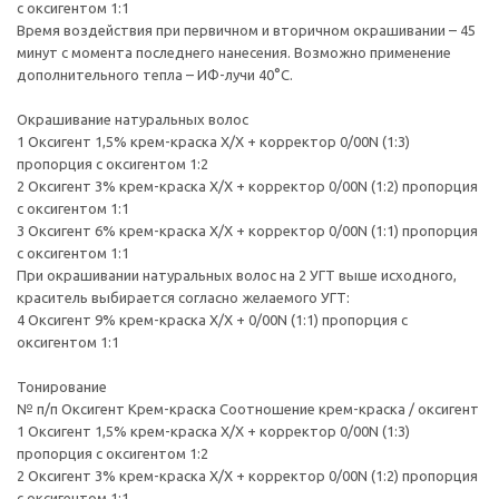
с оксигентом 1:1
Время воздействия при первичном и вторичном окрашивании – 45
минут с момента последнего нанесения. Возможно применение
дополнительного тепла – ИФ-лучи 40°С.
Окрашивание натуральных волос
1 Оксигент 1,5% крем-краска Х/Х + корректор 0/00N (1:3)
пропорция с оксигентом 1:2
2 Оксигент 3% крем-краска Х/Х + корректор 0/00N (1:2) пропорция
с оксигентом 1:1
3 Оксигент 6% крем-краска Х/Х + корректор 0/00N (1:1) пропорция
с оксигентом 1:1
При окрашивании натуральных волос на 2 УГТ выше исходного,
краситель выбирается согласно желаемого УГТ:
4 Оксигент 9% крем-краска Х/Х + 0/00N (1:1) пропорция с
оксигентом 1:1
Тонирование
№ п/п Оксигент Крем-краска Соотношение крем-краска / оксигент
1 Оксигент 1,5% крем-краска Х/Х + корректор 0/00N (1:3)
пропорция с оксигентом 1:2
2 Оксигент 3% крем-краска Х/Х + корректор 0/00N (1:2) пропорция
с оксигентом 1:1