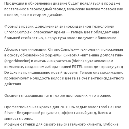
Продукция в обновленном дизайне будет появляться в продаже
постепенно: в переходный период возможно наличие товаров как
в новом, так и в старом дизайне.
Формула краски, дополненная антиоксидантной технологией
ChronoComplex, опережает время — теперь цвет обладает ещё
большей стойкостью, а структура волос получает обновление.
Абсолютная инновация: ChronoComplex—технология, положенная
в основу обновлённой формулы. Синергия «витамина долголетия»
(ergothioneine) и «витамина красоты» (biotin) в ухаживающем
комплексе, созданном лабораторией ESTEL, выводит краску-уход
De Luxe на принципиально новый уровень. Теперь она максимально
пролонгирует молодость волос и цвета за счёт антиоксидантного
действия.
Оксигенты смешиваются в тех же пропорциях, что и ранее.
Профессиональная краска для 70-100% седых волос Estel De Luxe
Silver - Безупречный результат, эффективный уход, блеск и
мягкость волос.
Модные оттенки для самого взыскательного клиента, Глубокие