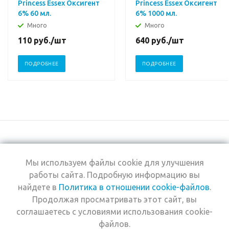
Princess Essex Оксигент
Princess Essex Оксигент
6% 60 мл.
6% 1000 мл.
Много
Много
110
руб.
/шт
640
руб.
/шт
ПОДРОБНЕЕ
ПОДРОБНЕЕ
Мы используем файлы cookie для улучшения
+7 (495) 969-0950
работы сайта. Подробную информацию вы
найдете в
Политика в отношении cookie-файлов
.
2026 © Интернет-
Компания
Продолжая просматривать этот сайт, вы
магазин Estel
Информация
Professional
соглашаетесь с условиями использования cookie-
Помощь
файлов.