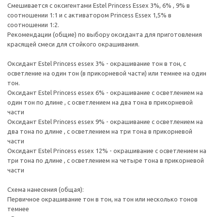
Смешивается с оксигентами Estel Princess Essex 3%, 6% , 9% в
соотношении 1:1 и с активатором Princess Essex 1,5% в
соотношении 1:2.
Рекомендации (общие) по выбору оксиданта для приготовления
красящей смеси для стойкого окрашивания.
Оксидант Estel Princess essex 3% - окрашивание тон в тон, с
осветление на один тон (в прикорневой части) или темнее на один
тон.
Оксидант Estel Princess essex 6% - окрашивание с осветлением на
один тон по длине , с осветлением на два тона в прикорневой
части
Оксидант Estel Princess essex 9% - окрашивание с осветлением на
два тона по длине , с осветлением на три тона в прикорневой
части
Оксидант Estel Princess essex 12% - окрашивание с осветлением на
три тона по длине , с осветлением на четыре тона в прикорневой
части
Схема нанесения (общая):
Первичное окрашивание тон в тон, на тон или несколько тонов
темнее