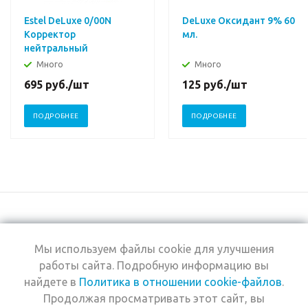
Estel DeLuxe 0/00N
DeLuxe Оксидант 9% 60
Корректор
мл.
нейтральный
Много
Много
695
руб.
/шт
125
руб.
/шт
ПОДРОБНЕЕ
ПОДРОБНЕЕ
Мы используем файлы cookie для улучшения
+7 (495) 969-0950
работы сайта. Подробную информацию вы
найдете в
Политика в отношении cookie-файлов
.
2026 © Интернет-
Компания
Продолжая просматривать этот сайт, вы
магазин Estel
Информация