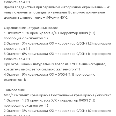
с оксигентом 1:1
Время воздействия при первичном и вторичном окрашивании – 45
минут с момента последнего нанесения. Возможно применение
дополнительного тепла – ИФ-лучи 40°С.
Окрашивание натуральных волос
1 Оксигент 1,5% крем-краска Х/Х + корректор 0/00N (1:3)
пропорция с оксигентом 1:2
2 Оксигент 3% крем-краска Х/Х + корректор 0/00N (1:2) пропорция
с оксигентом 1:1
3 Оксигент 6% крем-краска Х/Х + корректор 0/00N (1:1) пропорция
с оксигентом 1:1
При окрашивании натуральных волос на 2 УГТ выше исходного,
краситель выбирается согласно желаемого УГТ:
4 Оксигент 9% крем-краска Х/Х + 0/00N (1:1) пропорция с
оксигентом 1:1
Тонирование
№ п/п Оксигент Крем-краска Соотношение крем-краска / оксигент
1 Оксигент 1,5% крем-краска Х/Х + корректор 0/00N (1:3)
пропорция с оксигентом 1:2
2 Оксигент 3% крем-краска Х/Х + корректор 0/00N (1:2) пропорция
с оксигентом 1:1