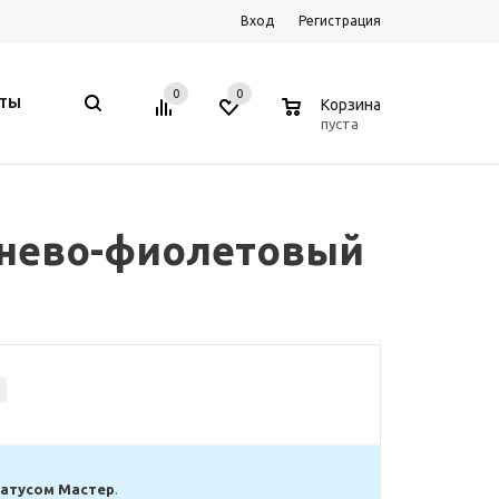
Вход
Регистрация
0
0
0
КТЫ
Корзина
пуста
ичнево-фиолетовый
татусом Мастер
.