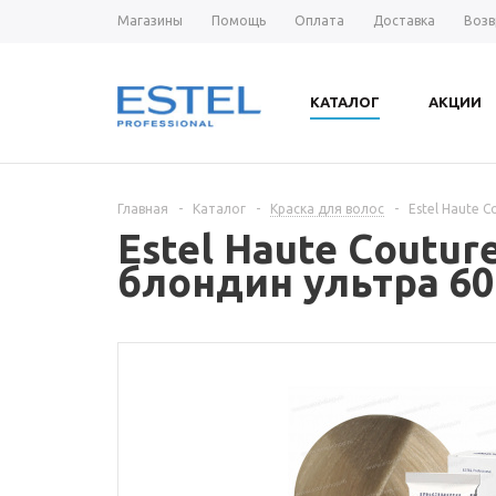
Магазины
Помощь
Оплата
Доставка
Возв
КАТАЛОГ
АКЦИИ
Главная
-
Каталог
-
Краска для волос
-
Estel Haute 
Estel Haute Coutu
блондин ультра 60