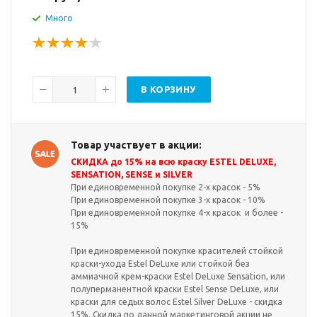
Много
В КОРЗИНУ
Товар участвует в акции:
СКИДКА до 15% на всю краску ESTEL DELUXE,
SENSATION, SENSE и SILVER
При единовременной покупке 2-х красок - 5%
При единовременной покупке 3-х красок - 10%
При единовременной покупке 4-х красок и более -
15%
При единовременной покупке красителей стойкой
краски-ухода Estel DeLuxe или стойкой без
аммиачной крем-краски Estel DeLuxe Sensation, или
полуперманентной краски Estel Sense DeLuxe, или
краски для седых волос Estel Silver DeLuxe - скидка
15%. Скидка по данной маркетинговой акции не