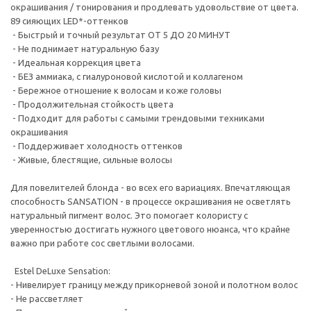
окрашивания / тонирования и продлевать удовольствие от цвета.
89 сияющих LED*-оттенков
- Быстрый и точный результат ОТ 5 ДО 20 МИНУТ
- Не поднимает натуральную базу
- Идеальная коррекция цвета
- БЕЗ аммиака, с гиалуроновой кислотой и коллагеном
- Бережное отношение к волосам и коже головы
- Продолжительная стойкость цвета
- Подходит для работы с самыми трендовыми техниками
окрашивания
- Поддерживает холодность оттенков
- Живые, блестящие, сильные волосы
Для повелителей блонда - во всех его вариациях. Впечатляющая
способность SANSATION - в процессе окрашивания не осветлять
натуральный пигмент волос. Это помогает колористу с
уверенностью достигать нужного цветового нюанса, что крайне
важно при работе сос светлыми волосами.
Estel DeLuxe Sensation:
- Нивелирует границу между прикорневой зоной и полотном волос
- Не рассветляет