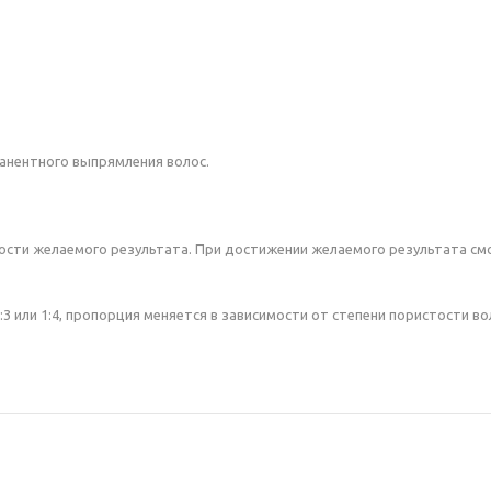
манентного выпрямления волос.
ости желаемого результата. При достижении желаемого результата см
3 или 1:4, пропорция меняется в зависимости от степени пористости в