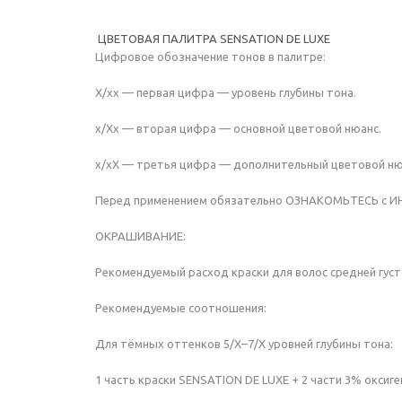
ЦВЕТОВАЯ ПАЛИТРА SENSATION DE LUXE
Цифровое обозначение тонов в палитре:
Х/хх — первая цифра — уровень глубины тона.
х/Хх — вторая цифра — основной цветовой нюанс.
х/хХ — третья цифра — дополнительный цветовой ню
Перед применением обязательно ОЗНАКОМЬТЕСЬ с ИНС
ОКРАШИВАНИЕ:
Рекомендуемый расход краски для волос средней густот
Рекомендуемые соотношения:
Для тёмных оттенков 5/Х–7/Х уровней глубины тона:
1 часть краски SENSATION DE LUXE + 2 части 3% оксиг