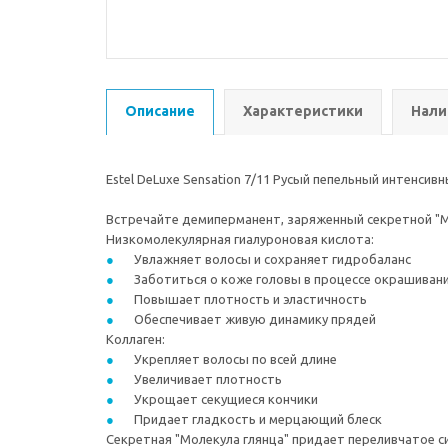
Описание
Характеристики
Нали
Estel DeLuxe Sensation 7/11 Русый пепельный интенсивн
Встречайте демиперманент, заряженный секретной "Моле
Низкомолекулярная гиалуроновая кислота:
Увлажняет волосы и сохраняет гидробаланс
Заботиться о коже головы в процессе окрашиван
Повышает плотность и эластичность
Обеспечивает живую динамику прядей
Коллаген:
Укрепляет волосы по всей длине
Увеличивает плотность
Укрощает секущиеся кончики
Придает гладкость и мерцающий блеск
Секретная "Молекула глянца" придает переливчатое с