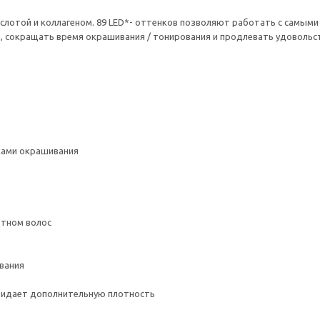
кислотой и коллагеном. 89 LED*- оттенков позволяют работать с самым
, сокращать время окрашивания / тонирования и продлевать удовольст
ками окрашивания
отном волос
ивания
придает дополнительную плотность