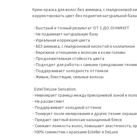
Крем-краска для волос без аммиака, с гиалуроновой 
корректировать цвет без поднятия натуральной базы
- Быстрый и точный результат ОТ 5 ДО 20 МИНУТ
- Не поднимает натуральную базу
- Идеальная коррекция цвета
- БЕЗ аммиака, с гиалуроновой кислотой и коллагеном
- Бережное отношение к волосам и коже головы
- Продолжительная стойкость цвета
- Подходит для работы с самыми трендовыми техни
- Поддерживает холодность оттенков
- Живые, блестящие, сильные волосы
Estel DeLuxe Sensation:
- Нивелирует границу между прикорневой зоной и пол
- Не рассветляет
- Поддерживает холодный оттенок
- Тонирует после мелирования и других техник окраш
- Придает светлый волосам насыщенный блеск
- Снижает ломкость волос, повышает эластичность, 
-100% совместим с красками Esteller и DeLuxe