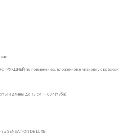
анс.
ТРУКЦИЕЙ по применению, вложенной в упаковку с краской!
ы и длины до 15 см — 60 г (туба).
ента SENSATION DE LUXE.