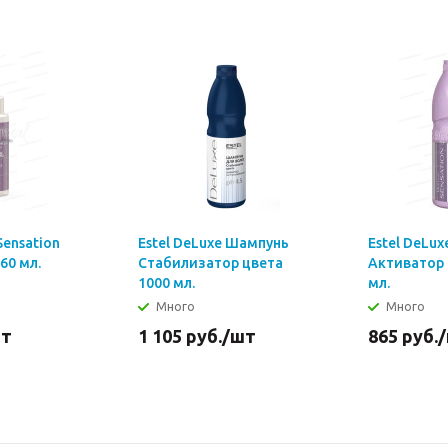
Sensation
Estel DeLuxe Шампунь
Estel DeLux
60 мл.
Стабилизатор цвета
Активатор 
1000 мл.
мл.
Много
Много
шт
1 105
руб.
/шт
865
руб.