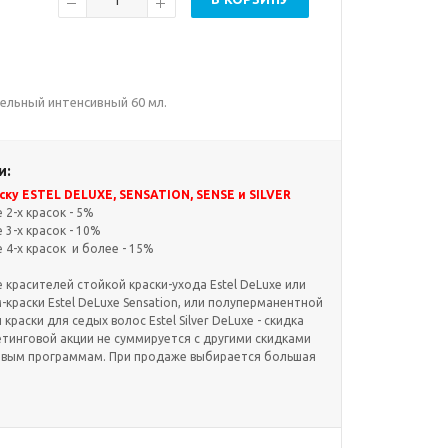
епельный интенсивный 60 мл.
и:
ку ESTEL DELUXE, SENSATION, SENSE и SILVER
2-х красок - 5%
3-х красок - 10%
4-х красок и более - 15%
красителей стойкой краски-ухода Estel DeLuxe или
краски Estel DeLuxe Sensation, или полуперманентной
и краски для седых волос Estel Silver DeLuxe - скидка
етинговой акции не суммируется с другими скидками
овым программам. При продаже выбирается большая