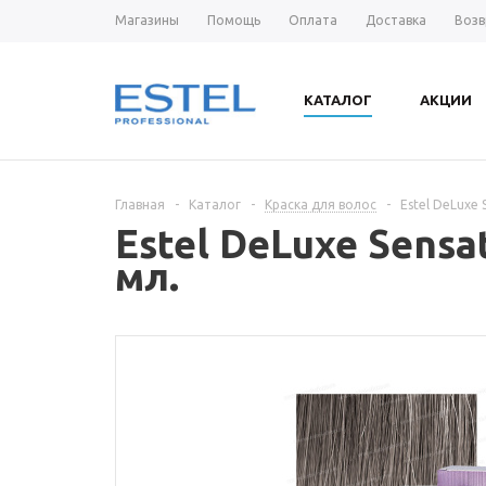
Магазины
Помощь
Оплата
Доставка
Возв
КАТАЛОГ
АКЦИИ
Главная
-
Каталог
-
Краска для волос
-
Estel DeLuxe
Estel DeLuxe Sens
мл.