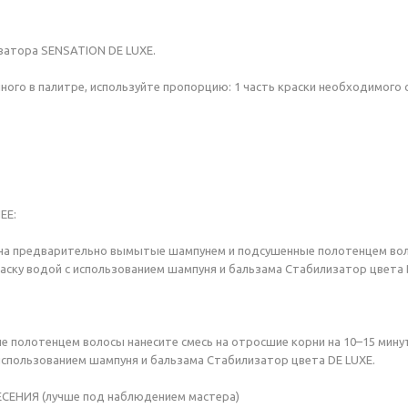
иватора SENSATION DE LUXE.
нного в палитре, используйте пропорцию: 1 часть краски необходимого 
ЕЕ:
о на предварительно вымытые шампунем и подсушенные полотенцем вол
ску водой с использованием шампуня и бальзама Стабилизатор цвета 
олотенцем волосы нанесите смесь на отросшие корни на 10–15 минут. 
 использованием шампуня и бальзама Стабилизатор цвета DE LUXE.
НИЯ (лучше под наблюдением мастера)