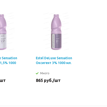
e Sensation
Estel DeLuxe Sensation
Estel DeL
1,5% 1000
Оксигент 3% 1000 мл.
Стабилиз
1000 мл.
Много
Много
/шт
865
руб.
/шт
1 145
ру