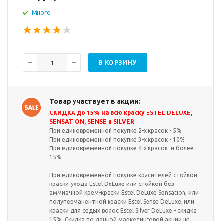
Много
В КОРЗИНУ
Товар участвует в акции:
СКИДКА до 15% на всю краску ESTEL DELUXE,
SENSATION, SENSE и SILVER
При единовременной покупке 2-х красок - 5%
При единовременной покупке 3-х красок - 10%
При единовременной покупке 4-х красок и более -
15%
При единовременной покупке красителей стойкой
краски-ухода Estel DeLuxe или стойкой без
аммиачной крем-краски Estel DeLuxe Sensation, или
полуперманентной краски Estel Sense DeLuxe, или
краски для седых волос Estel Silver DeLuxe - скидка
15%. Скидка по данной маркетинговой акции не