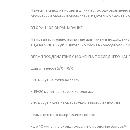
Нанесите смесь на корни и длину волос одновременн
окончании времени воздействия тщательно смойте кра
ВТОРИЧНОЕ ОКРАШИВАНИЕ:
На предварительно вымытые шампунем и подсушенные п
ещё на 5–10 минут. Тщательно смойте краску водой с
ВРЕМЯ ВОЗДЕЙСТВИЯ С МОМЕНТА ПОСЛЕДНЕГО НАНЕСЕ
Для оттенков 5/Х–10/Х:
• 20 минут на сухих волосах.
• 15–20 минут на влажных волосах.
• 15 минут после перманентной завивки волос или
перманентного выпрямления волос.
• до 10 минут на блондированные пористые волосы*.