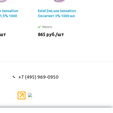
e Sensation
Estel DeLuxe Sensation
Estel DeL
1,5% 1000
Оксигент 3% 1000 мл.
Стабилиз
1000 мл.
Много
Много
/шт
865
руб.
/шт
1 145
ру
+7 (495) 969-0950