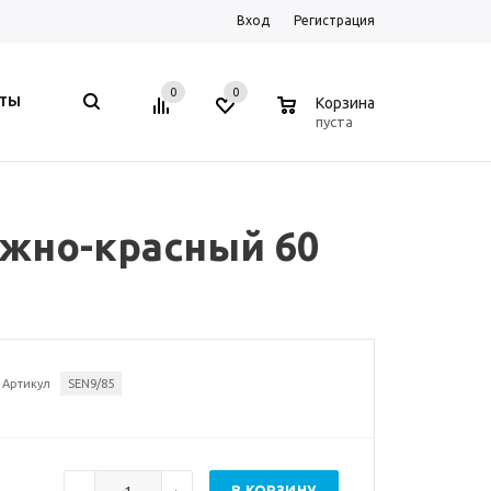
Вход
Регистрация
0
0
0
КТЫ
Корзина
пуста
ужно-красный 60
Артикул
SEN9/85
В КОРЗИНУ