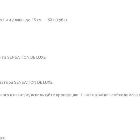
ы и длины до 15 см — 60 г (туба).
ента SENSATION DE LUXE.
иватора SENSATION DE LUXE.
нного в палитре, используйте пропорцию: 1 часть краски необходимого 
ЕЕ: