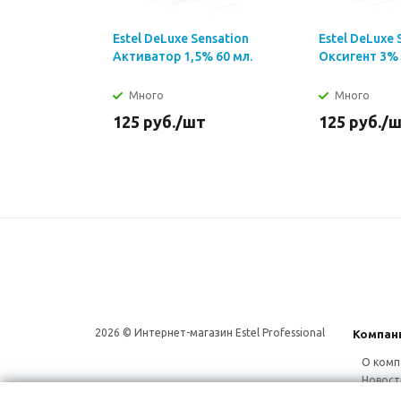
Estel DeLuxe Sensation
Estel DeLuxe 
Активатор 1,5% 60 мл.
Оксигент 3% 
Много
Много
125
руб.
/шт
125
руб.
/
2026 © Интернет-магазин Estel Professional
Компан
О комп
Новост
Сотруд