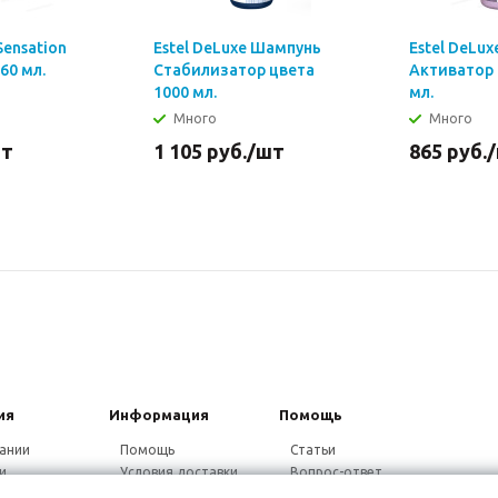
Sensation
Estel DeLuxe Шампунь
Estel DeLux
60 мл.
Стабилизатор цвета
Активатор 
1000 мл.
мл.
Много
Много
шт
1 105
руб.
/шт
865
руб.
ия
Информация
Помощь
ании
Помощь
Статьи
и
Условия доставки
Вопрос-ответ
ники
Гарантия на товар
Видео-ответ