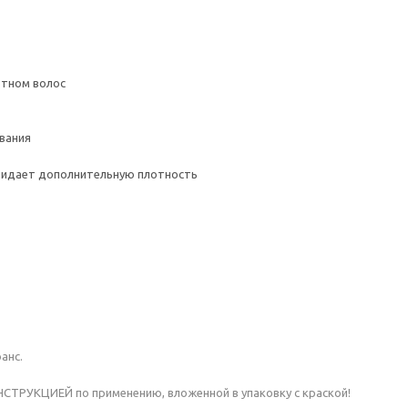
отном волос
ивания
придает дополнительную плотность
анс.
ТРУКЦИЕЙ по применению, вложенной в упаковку с краской!