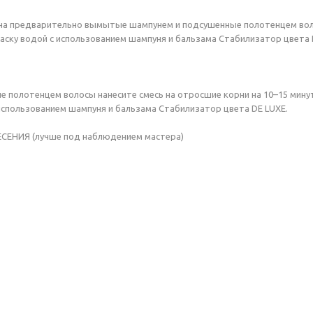
о на предварительно вымытые шампунем и подсушенные полотенцем вол
ску водой с использованием шампуня и бальзама Стабилизатор цвета 
олотенцем волосы нанесите смесь на отросшие корни на 10–15 минут. 
 использованием шампуня и бальзама Стабилизатор цвета DE LUXE.
НИЯ (лучше под наблюдением мастера)