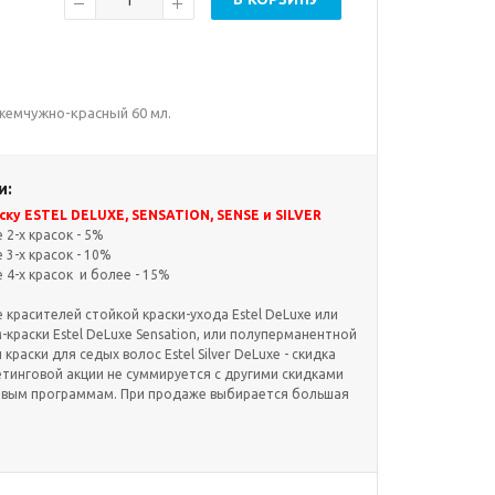
 жемчужно-красный 60 мл.
и:
ку ESTEL DELUXE, SENSATION, SENSE и SILVER
2-х красок - 5%
3-х красок - 10%
4-х красок и более - 15%
красителей стойкой краски-ухода Estel DeLuxe или
краски Estel DeLuxe Sensation, или полуперманентной
и краски для седых волос Estel Silver DeLuxe - скидка
етинговой акции не суммируется с другими скидками
овым программам. При продаже выбирается большая