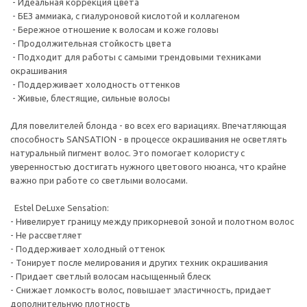
- Идеальная коррекция цвета
- БЕЗ аммиака, с гиалуроновой кислотой и коллагеном
- Бережное отношение к волосам и коже головы
- Продолжительная стойкость цвета
- Подходит для работы с самыми трендовыми техниками
окрашивания
- Поддерживает холодность оттенков
- Живые, блестящие, сильные волосы
Для повелителей блонда - во всех его вариациях. Впечатляющая
способность SANSATION - в процессе окрашивания не осветлять
натуральный пигмент волос. Это помогает колористу с
уверенностью достигать нужного цветового нюанса, что крайне
важно при работе со светлыми волосами.
Estel DeLuxe Sensation:
- Нивелирует границу между прикорневой зоной и полотном волос
- Не рассветляет
- Поддерживает холодный оттенок
- Тонирует после мелирования и других техник окрашивания
- Придает светлый волосам насыщенный блеск
- Снижает ломкость волос, повышает эластичность, придает
дополнительную плотность