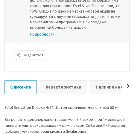
полуперманентной краски Estel Sense DeLuxe, или
краски для седых волос Estel Silver DeLuxe - скидка
15%. Скидка по данной маркетинговой акции не
суммируется с другими скидками по дисконтным и
маркетинговым программам. При продаже
выбирается большая из скидок.
Подробности
Поделиться
Описание
Характеристики
Наличие на склад
Estel Sensation DeLuxe 4/71 Шатен коричнево-пепельный 60 мл.
Встречайте демиперманент, заряженный секретной "Молекулой
глянца" и ультраухаживающим комплексом Collaronic* - Коллаген
(collagen)+гиалуроновая кислота (hyaluronic).