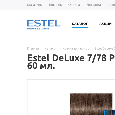
Магазины
Помощь
Оплата
Доставка
Возв
КАТАЛОГ
АКЦИИ
Главная
-
Каталог
-
Краска для волос
-
Estel DeLuxe
Estel DeLuxe 7/7
60 мл.