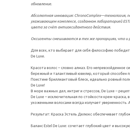
обновление.
Абсолютная инновация: ChronoComplex—технология, пол
ухаживающем комплексе, созданном лабораторией ESTEL
цвета за счёт антиоксидантного действия.
Оксигенты смешиваются в тех же пропорциях, что и р
Для всех, кто выбирает для себя философию победител
De Luxe.
Красота волос – словно алмаз. Его непревзойденное 
бережный и талантливый ювелир, который способен п
Поистине бриллиантовый блеск, идеально ровный пол
De Luxe!
В море важных дел, интриг и стрессов, De Luxe – реце
De Luxe – исключительная по стойкости крем-краска, 
ухоженными волосами всегда излучает уверненность. А
Результат: Краска Эстель Делюкс обеспечивает глубок
Баланс Estel De Luxe: сочетает глубокий цвет и высо