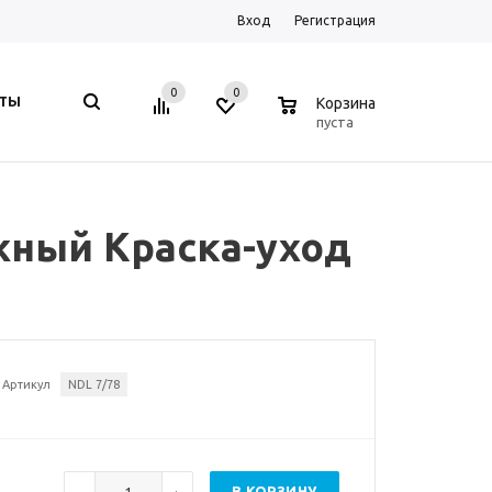
Вход
Регистрация
0
0
0
КТЫ
Корзина
пуста
жный Краска-уход
Артикул
NDL 7/78
В КОРЗИНУ