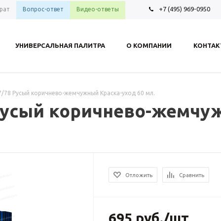
+7 (495) 969-0950
рат
Вопрос-ответ
Видео-ответы
УНИВЕРСАЛЬНАЯ ПАЛИТРА
О КОМПАНИИ
КОНТА
 7/78 Русый коричнево-жемчужный Краска-уход 60 мл.
8 Русый коричнево-жемчу
Отложить
Сравнить
695
руб.
/шт