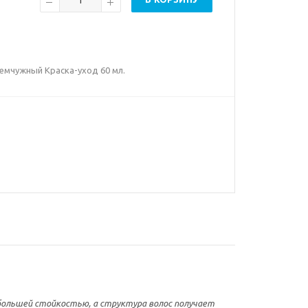
жемчужный Краска-уход 60 мл.
большей стойкостью, а структура волос получает