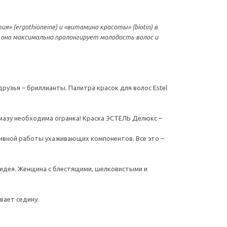
 (ergothioneine) и «витамина красоты» (biotin) в
 она максимально пролонгирует молодость волос и
друзья – бриллианты. Палитра красок для волос Estel
лмазу необходима огранка! Краска ЭСТЕЛЬ Делюкс –
тивной работы ухаживающих компонентов. Все это –
я идея. Женщина с блестящими, шелковистыми и
вает седину.