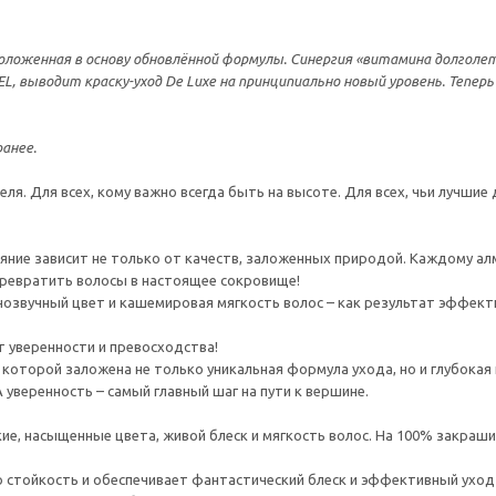
оженная в основу обновлённой формулы. Синергия «витамина долголетия»
, выводит краску-уход De Luxe на принципиально новый уровень. Теперь
анее.
я. Для всех, кому важно всегда быть на высоте. Для всех, чьи лучшие 
сияние зависит не только от качеств, заложенных природой. Каждому а
ревратить волосы в настоящее сокровище!
нозвучный цвет и кашемировая мягкость волос – как результат эффек
пт уверенности и превосходства!
в которой заложена не только уникальная формула ухода, но и глубока
 уверенность – самый главный шаг на пути к вершине.
ие, насыщенные цвета, живой блеск и мягкость волос. На 100% закраши
кую стойкость и обеспечивает фантастический блеск и эффективный уход