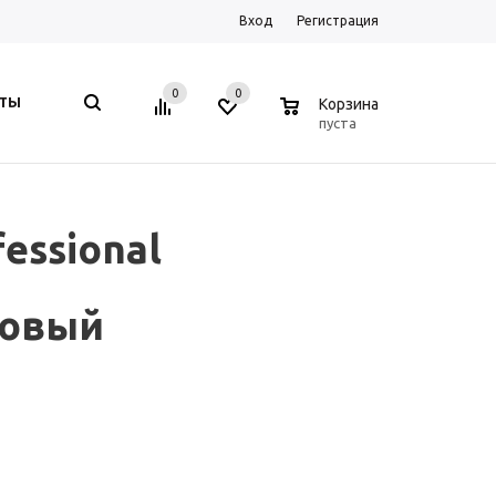
Вход
Регистрация
0
0
0
КТЫ
Корзина
пуста
essional
товый