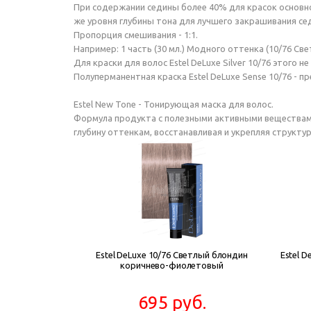
При содержании седины более 40% для красок основной
же уровня глубины тона для лучшего закрашивания се
Пропорция смешивания - 1:1.
Например: 1 часть (30 мл.) Модного оттенка (10/76 Св
Для краски для волос Estel DeLuxe Silver 10/76 этого 
Полуперманентная краска Estel DeLuxe Sense 10/76 -
Estel New Tone - Тонирующая маска для волос.
Формула продукта с полезными активными веществами 
глубину оттенкам, восстанавливая и укрепляя структу
Estel DeLuxe 10/76 Светлый блондин
Estel D
коричнево-фиолетовый
695 руб.