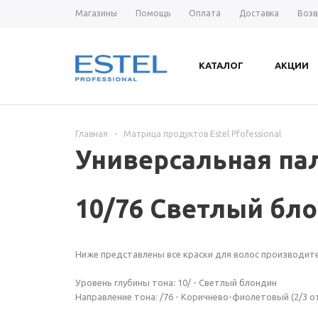
Магазины
Помощь
Оплата
Доставка
Возв
КАТАЛОГ
АКЦИИ
Главная
-
Матрица продуктов Estel Pfofessional
Универсальная пал
10/76 Светлый бл
Ниже представлены все краски для волос производите
Уровень глубины тона: 10/ - Светлый блондин
Направление тона: /76 - Коричнево-фиолетовый (2/3 о