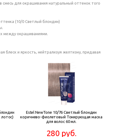
ь в смесь для окрашивания натуральный оттенок того
оттенка (10/0 Светлый блондин)
ы.
ках между окрашиваниями.
я блеск и яркость, нейтрализуя желтизну, придавая
 блондин
Estel NewTone 10/76 Светлый блондин
 лотос)
коричнево-фиолетовый Тонирующая маска
для волос 60 мл.
280 руб.