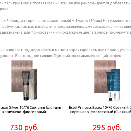
 палитры Estel Princess Essex и Estel DeLuxe рекомендуется добавлят
дины.
етлый блондин коричнево-фиолетовый) + 1 часть (30 мл.) Натурального 
не требуется, так как изначально предназначена для закрашивания седин
 предназначена для тонирования или освежения цвета волос в промежут
позволяет поддерживать и мягко корректировать цвет волос, усилива
ру волос. Благородное сияние. Глубокий восстанавливающий эффект.
eLuxe Silver 10/76 Светлый блондин
Estel Princess Essex 10/76 Светлый
коричнево-фиолетовый
коричнево-фиолетовый (Снежный
730 руб.
295 руб.