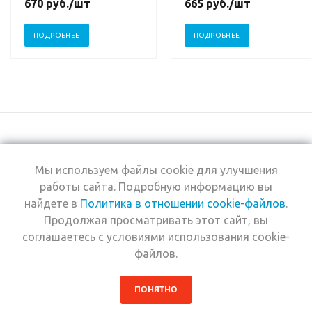
670
руб.
/шт
665
руб.
/шт
ПОДРОБНЕЕ
ПОДРОБНЕЕ
Мы используем файлы cookie для улучшения
+7 (495) 969-0950
работы сайта. Подробную информацию вы
найдете в
Политика в отношении cookie-файлов
.
2026 © Интернет-
Компания
Продолжая просматривать этот сайт, вы
магазин Estel
Информация
Professional
соглашаетесь с условиями использования cookie-
Помощь
файлов.
ПОНЯТНО