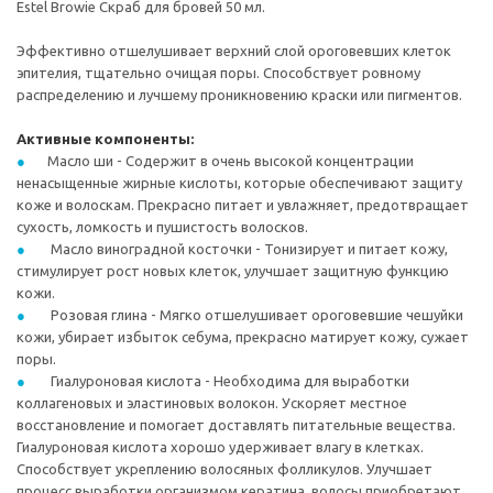
Estel Browie Скраб для бровей 50 мл.
Эффективно отшелушивает верхний слой ороговевших клеток
эпителия, тщательно очищая поры. Способствует ровному
распределению и лучшему проникновению краски или пигментов.
Активные компоненты:
Масло ши - Содержит в очень высокой концентрации
ненасыщенные жирные кислоты, которые обеспечивают защиту
коже и волоскам. Прекрасно питает и увлажняет, предотвращает
сухость, ломкость и пушистость волосков.
Масло виноградной косточки - Тонизирует и питает кожу,
стимулирует рост новых клеток, улучшает защитную функцию
кожи.
Розовая глина - Мягко отшелушивает ороговевшие чешуйки
кожи, убирает избыток себума, прекрасно матирует кожу, сужает
поры.
Гиалуроновая кислота - Необходима для выработки
коллагеновых и эластиновых волокон. Ускоряет местное
восстановление и помогает доставлять питательные вещества.
Гиалуроновая кислота хорошо удерживает влагу в клетках.
Способствует укреплению волосяных фолликулов. Улучшает
процесс выработки организмом кератина, волосы приобретают