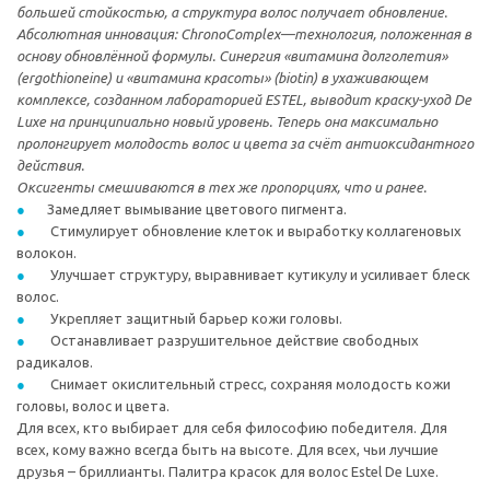
большей стойкостью, а структура волос получает обновление.
Абсолютная инновация: ChronoComplex—технология, положенная в
основу обновлённой формулы. Синергия «витамина долголетия»
(ergothioneine) и «витамина красоты» (biotin) в ухаживающем
комплексе, созданном лабораторией ESTEL, выводит краску-уход De
Luxe на принципиально новый уровень. Теперь она максимально
пролонгирует молодость волос и цвета за счёт антиоксидантного
действия.
Оксигенты смешиваются в тех же пропорциях, что и ранее.
Замедляет вымывание цветового пигмента.
Стимулирует обновление клеток и выработку коллагеновых
волокон.
Улучшает структуру, выравнивает кутикулу и усиливает блеск
волос.
Укрепляет защитный барьер кожи головы.
Останавливает разрушительное действие свободных
радикалов.
Снимает окислительный стресс, сохраняя молодость кожи
головы, волос и цвета.
Для всех, кто выбирает для себя философию победителя. Для
всех, кому важно всегда быть на высоте. Для всех, чьи лучшие
друзья – бриллианты. Палитра красок для волос Estel De Luxe.