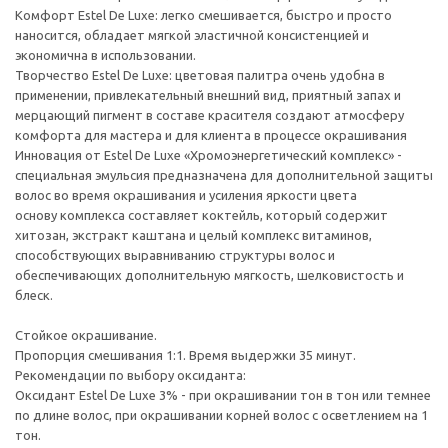
Комфорт Estel De Luxe: легко смешивается, быстро и просто
наносится, обладает мягкой эластичной консистенцией и
экономична в использовании.
Творчество Estel De Luxe: цветовая палитра очень удобна в
применении, привлекательный внешний вид, приятный запах и
мерцающий пигмент в составе красителя создают атмосферу
комфорта для мастера и для клиента в процессе окрашивания
Инновация от Estel De Luxe «Хромоэнергетический комплекс» -
специальная эмульсия предназначена для дополнительной защиты
волос во время окрашивания и усиления яркости цвета
основу комплекса составляет коктейль, который содержит
хитозан, экстракт каштана и целый комплекс витаминов,
способствующих выравниванию структуры волос и
обеспечивающих дополнительную мягкость, шелковистость и
блеск.
Стойкое окрашивание.
Пропорция смешивания 1:1. Время выдержки 35 минут.
Рекомендации по выбору оксиданта:
Оксидант Estel De Luxe 3% - при окрашивании тон в тон или темнее
по длине волос, при окрашивании корней волос с осветлением на 1
тон.