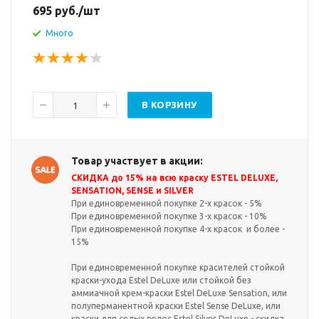
695
руб.
/шт
Много
В КОРЗИНУ
Товар участвует в акции:
СКИДКА до 15% на всю краску ESTEL DELUXE,
SENSATION, SENSE и SILVER
При единовременной покупке 2-х красок - 5%
При единовременной покупке 3-х красок - 10%
При единовременной покупке 4-х красок и более -
15%
При единовременной покупке красителей стойкой
краски-ухода Estel DeLuxe или стойкой без
аммиачной крем-краски Estel DeLuxe Sensation, или
полуперманентной краски Estel Sense DeLuxe, или
краски для седых волос Estel Silver DeLuxe - скидка