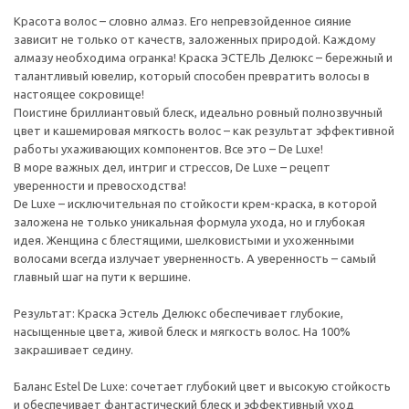
Красота волос – словно алмаз. Его непревзойденное сияние
зависит не только от качеств, заложенных природой. Каждому
алмазу необходима огранка! Краска ЭСТЕЛЬ Делюкс – бережный и
талантливый ювелир, который способен превратить волосы в
настоящее сокровище!
Поистине бриллиантовый блеск, идеально ровный полнозвучный
цвет и кашемировая мягкость волос – как результат эффективной
работы ухаживающих компонентов. Все это – De Luxe!
В море важных дел, интриг и стрессов, De Luxe – рецепт
уверенности и превосходства!
De Luxe – исключительная по стойкости крем-краска, в которой
заложена не только уникальная формула ухода, но и глубокая
идея. Женщина с блестящими, шелковистыми и ухоженными
волосами всегда излучает уверненность. А уверенность – самый
главный шаг на пути к вершине.
Результат: Краска Эстель Делюкс обеспечивает глубокие,
насыщенные цвета, живой блеск и мягкость волос. На 100%
закрашивает седину.
Баланс Estel De Luxe: сочетает глубокий цвет и высокую стойкость
и обеспечивает фантастический блеск и эффективный уход