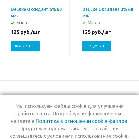
DeLuxe Оксидант 6% 60
DeLuxe Оксидант 3% 60
мл.
мл.
Много
Много
125
руб.
/шт
125
руб.
/шт
ПОДРОБНЕЕ
ПОДРОБНЕЕ
Мы используем файлы cookie для улучшения
+7 (495) 969-0950
работы сайта. Подробную информацию вы
найдете в
Политика в отношении cookie-файлов
.
2026 © Интернет-
Компания
Продолжая просматривать этот сайт, вы
магазин Estel
Информация
Professional
соглашаетесь с условиями использования cookie-
Помощь