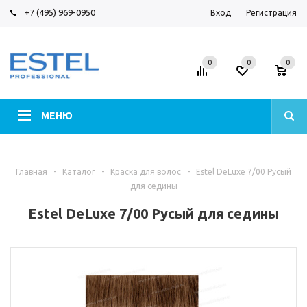
+7 (495) 969-0950
Вход
Регистрация
0
0
0
МЕНЮ
Главная
-
Каталог
-
Краска для волос
-
Estel DeLuxe 7/00 Русый
для седины
Estel DeLuxe 7/00 Русый для седины