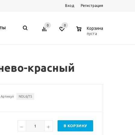
Вход
Регистрация
0
0
0
КТЫ
Корзина
пуста
чнево-красный
Артикул
NDL6/75
В КОРЗИНУ