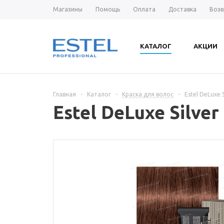
Магазины
Помощь
Оплата
Доставка
Возв
КАТАЛОГ
АКЦИИ
Главная
-
Каталог
-
Краска для волос
-
Estel DeLuxe
Estel DeLuxe Silv