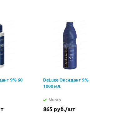
дант 9% 60
DeLuxe Оксидант 9%
1000 мл.
Много
шт
865
руб.
/шт