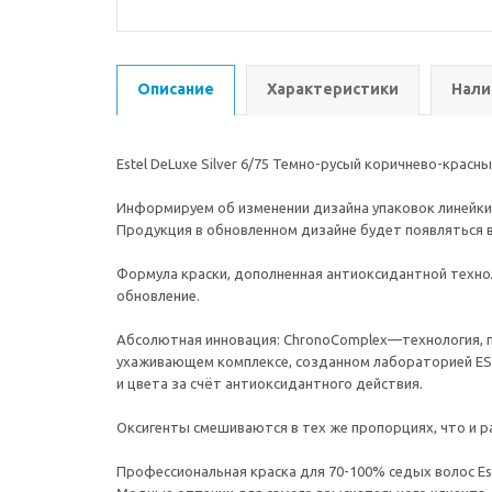
Описание
Характеристики
Нали
Estel DeLuxe Silver 6/75 Темно-русый коричнево-красны
Информируем об изменении дизайна упаковок линейки De 
Продукция в обновленном дизайне будет появляться в
Формула краски, дополненная антиоксидантной техно
обновление.
Абсолютная инновация: ChronoComplex—технология, пол
ухаживающем комплексе, созданном лабораторией EST
и цвета за счёт антиоксидантного действия.
Оксигенты смешиваются в тех же пропорциях, что и р
Профессиональная краска для 70-100% седых волос Este