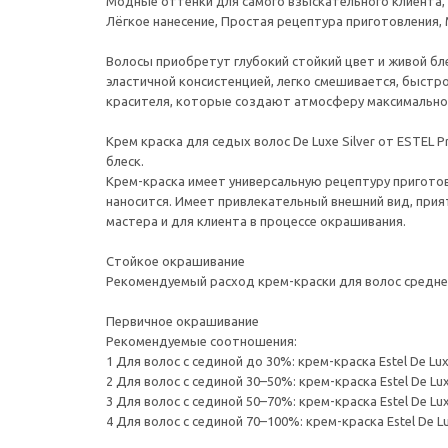
Модные оттенки для самого взыскательного клиента, 
Лёгкое нанесение, Простая рецептура приготовления, 
Волосы приобретут глубокий стойкий цвет и живой бл
эластичной консистенцией, легко смешивается, быстр
красителя, которые создают атмосферу максимальног
Крем краска для седых волос De Luxe Silver от ESTEL
блеск.
Крем-краска имеет универсальную рецептуру приготов
наносится. Имеет привлекательный внешний вид, при
мастера и для клиента в процессе окрашивания.
Стойкое окрашивание
Рекомендуемый расход крем-краски для волос средней г
Первичное окрашивание
Рекомендуемые соотношения:
1 Для волос с сединой до 30%: крем-краска Estel De Luxe
2 Для волос с сединой 30–50%: крем-краска Estel De Luxe
3 Для волос с сединой 50–70%: крем-краска Estel De Luxe
4 Для волос с сединой 70–100%: крем-краска Estel De Lux