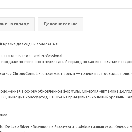
чие на складе
Дополнительно
й Краска для седых волос 60 мл.
Luxe Silver от Estel Professional.
 продаже постепенно: в переходный период возможно наличие товаров к
логией ChronoComplex, опережает время — теперь цвет обладает ещё 
оженная в основу обновлённой формулы. Синергия «витамина долголетия
EL, выводит краску-уход De Luxe на принципиально новый уровень. Те
анее.
l De Luxe Silver - Безупречный результат, эффективный уход, блеск и м