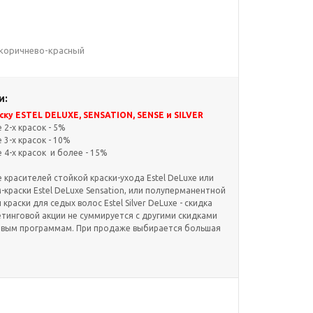
й коричнево-красный
и:
ку ESTEL DELUXE, SENSATION, SENSE и SILVER
2-х красок - 5%
3-х красок - 10%
4-х красок и более - 15%
красителей стойкой краски-ухода Estel DeLuxe или
краски Estel DeLuxe Sensation, или полуперманентной
и краски для седых волос Estel Silver DeLuxe - скидка
етинговой акции не суммируется с другими скидками
овым программам. При продаже выбирается большая