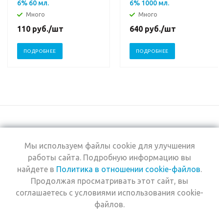
6% 60 мл.
6% 1000 мл.
Много
Много
110
руб.
/шт
640
руб.
/шт
ПОДРОБНЕЕ
ПОДРОБНЕЕ
Мы используем файлы cookie для улучшения
+7 (495) 969-0950
работы сайта. Подробную информацию вы
найдете в
Политика в отношении cookie-файлов
.
2026 © Интернет-
Компания
Продолжая просматривать этот сайт, вы
магазин Estel
Информация
Professional
соглашаетесь с условиями использования cookie-
Помощь
файлов.