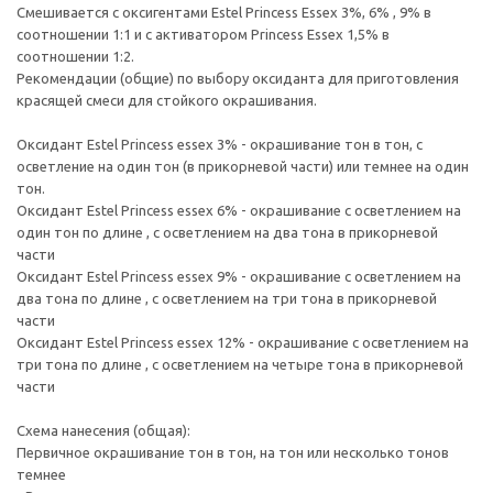
Смешивается с оксигентами Estel Princess Essex 3%, 6% , 9% в
соотношении 1:1 и с активатором Princess Essex 1,5% в
соотношении 1:2.
Рекомендации (общие) по выбору оксиданта для приготовления
красящей смеси для стойкого окрашивания.
Оксидант Estel Princess essex 3% - окрашивание тон в тон, с
осветление на один тон (в прикорневой части) или темнее на один
тон.
Оксидант Estel Princess essex 6% - окрашивание с осветлением на
один тон по длине , с осветлением на два тона в прикорневой
части
Оксидант Estel Princess essex 9% - окрашивание с осветлением на
два тона по длине , с осветлением на три тона в прикорневой
части
Оксидант Estel Princess essex 12% - окрашивание с осветлением на
три тона по длине , с осветлением на четыре тона в прикорневой
части
Схема нанесения (общая):
Первичное окрашивание тон в тон, на тон или несколько тонов
темнее