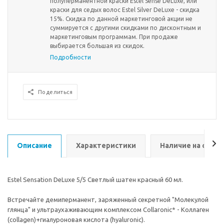
полуперманентной краски Estel Sense DeLuxe, или
краски для седых волос Estel Silver DeLuxe - скидка
15%. Скидка по данной маркетинговой акции не
суммируется с другими скидками по дисконтным и
маркетинговым программам. При продаже
выбирается большая из скидок.
Подробности
Поделиться
Описание
Характеристики
Наличие на склад
Estel Sensation DeLuxe 5/5 Светлый шатен красный 60 мл.
Встречайте демиперманент, заряженный секретной "Молекулой
глянца" и ультраухаживающим комплексом Collaronic* - Коллаген
(collagen)+гиалуроновая кислота (hyaluronic).