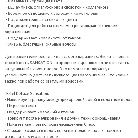
- Идеальная коррекция цвета
- БЕЗ аммиака, с гиалуроновой кислотой и коллагеном
- Бережное отношение к волосам и коже головы
- Продолжительная стойкость цвета
- Подходит для работы с самыми трендовыми техниками
окрашивания
- Поддерживает холодность оттенков
- Живые, блестящие, сильные волосы
Для повелителей блонда - во всех его вариациях. Впечатляющая
способность SANSATION - в процессе окрашивания не осветлять
натуральный пигмент волос. Это помогает колористу с
уверенностью достигать нужного цветового нюанса, что крайне
важно при работе со светлыми волосами.
Estel DeLuxe Sensation:
- Нивелирует границу между прикорневой зоной и полотном волос
- Не рассветляет
- Поддерживает холодный оттенок
- Тонирует после мелирования и других техник окрашивания
- Придает светлый волосам насыщенный блеск
- Снижает ломкость волос, повышает эластичность, придает
дополнительную плотность