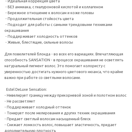
- Идеальная коррекция цвета
- БЕЗ аммиака, с гиалуроновой кислотой и коллагеном
- Бережное отношение к волосам и коже головы
- Продолжительная стойкость цвета
- Подходит для работы с самыми трендовыми техниками
окрашивания
- Поддерживает холодность оттенков
- Живые, блестящие, сильные волосы
Для повелителей блонда - во всех его вариациях. Впечатляющая
способность SANSATION - в процессе окрашивания не осветлять
натуральный пигмент волос. Это помогает колористу с
уверенностью достигать нужного цветового нюанса, что крайне
важно при работе со светлыми волосами.
Estel DeLuxe Sensation:
- Нивелирует границу между прикорневой зоной и полотном волос
- Не рассветляет
- Поддерживает холодный оттенок
- Тонирует после мелирования и других техник окрашивания
- Придает светлый волосам насыщенный блеск
- Снижает ломкость волос, повышает эластичность, придает
дополнительную плотность