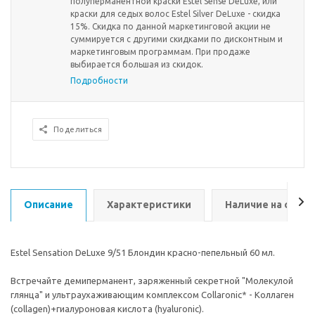
полуперманентной краски Estel Sense DeLuxe, или
краски для седых волос Estel Silver DeLuxe - скидка
15%. Скидка по данной маркетинговой акции не
суммируется с другими скидками по дисконтным и
маркетинговым программам. При продаже
выбирается большая из скидок.
Подробности
Поделиться
Описание
Характеристики
Наличие на склад
Estel Sensation DeLuxe 9/51 Блондин красно-пепельный 60 мл.
Встречайте демиперманент, заряженный секретной "Молекулой
глянца" и ультраухаживающим комплексом Collaronic* - Коллаген
(collagen)+гиалуроновая кислота (hyaluronic).