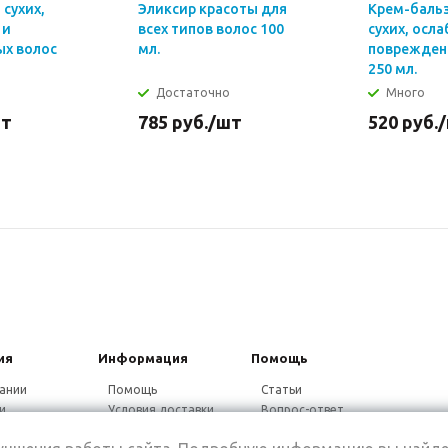
сухих,
Эликсир красоты для
Крем-баль
 и
всех типов волос 100
сухих, осл
х волос
мл.
поврежден
250 мл.
Достаточно
Много
шт
785
руб.
/шт
520
руб.
ия
Информация
Помощь
ании
Помощь
Статьи
и
Условия доставки
Вопрос-ответ
ники
Гарантия на товар
Видео-ответ