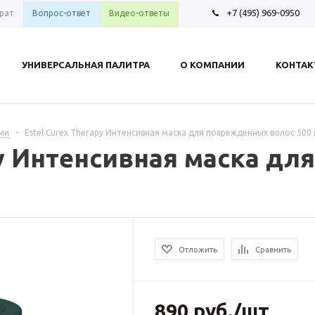
+7 (495) 969-0950
рат
Вопрос-ответ
Видео-ответы
УНИВЕРСАЛЬНАЯ ПАЛИТРА
О КОМПАНИИ
КОНТА
ами
-
Estel Curex Therapy Интенсивная маска для поврежденных волос 500 
py Интенсивная маска д
Отложить
Сравнить
890
руб.
/шт