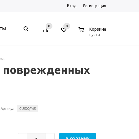
Вход
Регистрация
0
0
0
КТЫ
Корзина
пуста
мл.
ля поврежденных
Артикул
CU500/M5
В КОРЗИНУ