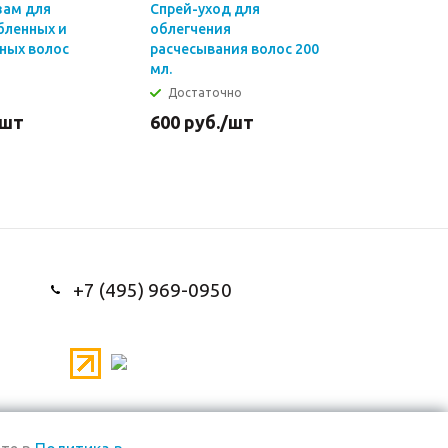
зам для
Спрей-уход для
Двухфазн
абленных и
облегчения
спрей Ин
ных волос
расчесывания волос 200
восстанов
мл.
Достаточно
Много
/шт
600
руб.
/шт
600
руб
+7 (495) 969-0950