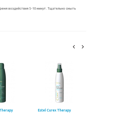
Время воздействия 5-10 минут. Тщательно смыть
 Therapy
Estel Curex Therapy
Estel Cur