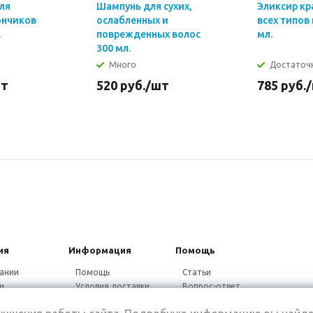
ля
Шампунь для сухих,
Эликсир кр
ончиков
ослабленных и
всех типов
.
поврежденных волос
мл.
300 мл.
Много
Достаточ
шт
520
руб.
/шт
785
руб.
ия
Информация
Помощь
ании
Помощь
Статьи
и
Условия доставки
Вопрос-ответ
ники
Гарантия на товар
Видео-ответ