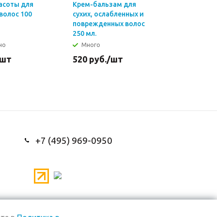
асоты для
Крем-бальзам для
Спрей-ух
 волос 100
сухих, ослабленных и
облегчен
поврежденных волос
расчесыв
250 мл.
мл.
но
Много
Достат
/шт
520
руб.
/шт
600
руб
+7 (495) 969-0950