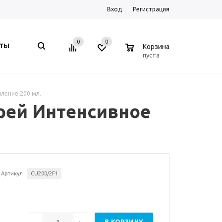
Вход
Регистрация
0
0
0
КТЫ
Корзина
пуста
вление 200 мл.
прей Интенсивное
Артикул
CU200/2F1
В КОРЗИНУ