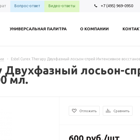
+7 (495) 969-0950
рат
Вопрос-ответ
Видео-ответы
УНИВЕРСАЛЬНАЯ ПАЛИТРА
О КОМПАНИИ
КОНТА
ами
-
Estel Curex Therapy Двухфазный лосьон-спрей Интенсивное восстано
py Двухфазный лосьон-с
0 мл.
Отложить
Сравнить
600
руб.
/шт