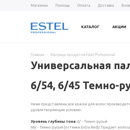
Магазины
Помощь
Оплата
Доставка
Возв
КАТАЛОГ
АКЦИИ
Главная
-
Матрица продуктов Estel Pfofessional
Универсальная пал
6/54, 6/45 Темно-
Ниже представлены все краски для волос производителя
удовлетворяющие условию:
Уровень глубины тона:
6/ - Темно-русый
66/ - Темно-русый (оттенки Extra Red)/ Придает воло