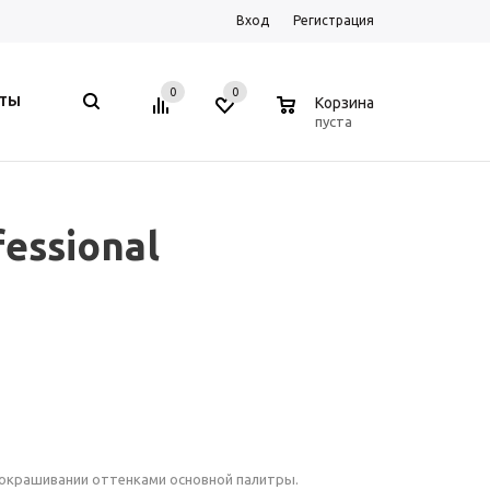
Вход
Регистрация
0
0
0
КТЫ
Корзина
пуста
essional
и окрашивании оттенками основной палитры.