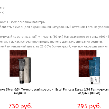
нта)
та)
rincess Essex основной палитры
авлять в смесь для окрашивания натуральный оттенок того же уровня 
о-русый красно-медный) + 1 часть (30 мл.) Натурального оттенка (6/0 -
ебуется, так как изначально предназначена для закрашивания седины.
нный интенсивный цвет, на 25-30% более яркий, чем при окрашивании о
Luxe Silver 6/54 Темно-русый красно-
Estel Princess Essex 6/54 Тёмно-русы
медный
медный (Яшма)
730 руб.
295 руб.