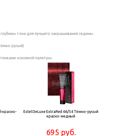
глубины тона для лучшего закрашивания седины.
 Темно-русый)
ттенками основной палитры.
й красно-
Estel DeLuxe ExtraRed 66/54 Тёмно-русый
красно-медный
695 руб.