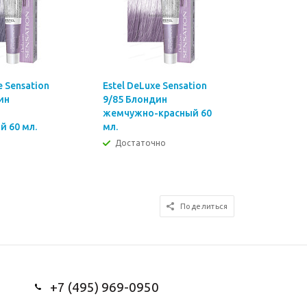
e Sensation
Estel DeLuxe Sensation
Estel DeL
ин
9/85 Блондин
9/76 Бло
-
жемчужно-красный 60
коричнев
 60 мл.
мл.
фиолетов
Достаточно
Много
Поделиться
+7 (495) 969-0950