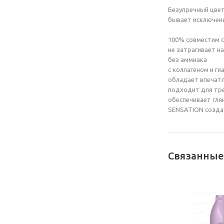
Безупречный цвет
бывает исключен
100% совместим с
не затрагивает н
без аммиака
с коллагеном и г
обладает впечат
подходит для тр
обеспечивает гля
SENSATION создан
Связанные