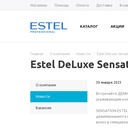
Магазины
Помощь
Оплата
Доставка
Возв
КАТАЛОГ
АКЦИИ
Главная
-
О компании
-
Новости
-
Estel DeLuxe Sensa
Estel DeLuxe Sensa
30 января 2023
О компании
Встречайте ДЕМИ
Новости
ухаживающим комп
Вакансии
SENSATION ESTEL 
демиперманента 
волос в глянцевое