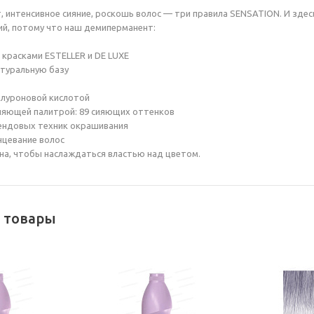
, интенсивное сияние, роскошь волос — три правила SENSATION. И здес
ий, потому что наш демиперманент:
 красками ESTELLER и DE LUXE
атуральную базу
иалуроновой кислотой
ляющей палитрой: 89 сияющих оттенков
ендовых техник окрашивания
нцевание волос
а, чтобы наслаждаться властью над цветом.
 товары