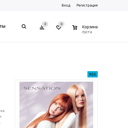
Вход
Регистрация
0
0
0
КТЫ
Корзина
пуста
RSS
тва
е
.