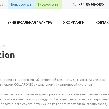
+7 (495) 969-0950
рат
Вопрос-ответ
Видео-ответы
УНИВЕРСАЛЬНАЯ ПАЛИТРА
О КОМПАНИИ
КОНТА
tion
tion
ПЕРМАНЕНТ, заряженный секретной «МОЛЕКУЛОЙ ГЛЯНЦА» и ультра-
лексом COLLARONIC с коллагеном и гиалуроновой кислотой!
— высокотехнологичная крем-краска, которая сочетает лучшие качес
и ухаживающей бьюти-процедуры. Вас ждёт сенсационное превращени
 полотно того самого оттенка, от которого горят глаза, словно звёзды