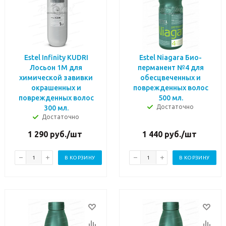
Estel Infinity KUDRI
Estel Niagara Био-
Лосьон 1М для
перманент №4 для
химической завивки
обесцвеченных и
окрашенных и
поврежденных волос
поврежденных волос
500 мл.
Достаточно
300 мл.
Достаточно
1 290
руб.
/шт
1 440
руб.
/шт
В КОРЗИНУ
В КОРЗИНУ