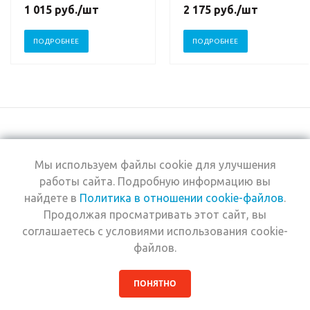
1 015
руб.
/шт
2 175
руб.
/шт
ПОДРОБНЕЕ
ПОДРОБНЕЕ
Мы используем файлы cookie для улучшения
+7 (495) 969-0950
работы сайта. Подробную информацию вы
найдете в
Политика в отношении cookie-файлов
.
2026 © Интернет-
Компания
Продолжая просматривать этот сайт, вы
магазин Estel
Информация
Professional
соглашаетесь с условиями использования cookie-
Помощь
файлов.
ПОНЯТНО