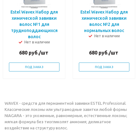
Estel Wavex Набор для
Estel Wavex Набор для
химической завивки
химической завивки
волос №1 для
волос №2 для
трудноподдающихся
нормальных волос
Нет в наличии
волос
Нет в наличии
680
руб.
/шт
680
руб.
/шт
ПОД ЗАКАЗ
ПОД ЗАКАЗ
WAVEX - средств для перманентной завивки ESTEL Professional.
Классические локоны или ультрамодные завитки любой формы
NIAGARA - это ухоженные, равномерные, естественные локоны;
мягкая формула без тиогликолят аммония; деликатное
воздействие на структуру волос.